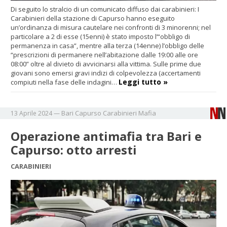
Di seguito lo stralcio di un comunicato diffuso dai carabinieri: I
Carabinieri della stazione di Capurso hanno eseguito
un’ordinanza di misura cautelare nei confronti di 3 minorenni; nel
particolare a 2 di esse (15enni) è stato imposto l’“obbligo di
permanenza in casa”, mentre alla terza (14enne) l’obbligo delle
“prescrizioni di permanere nell’abitazione dalle 19:00 alle ore
08:00” oltre al divieto di avvicinarsi alla vittima. Sulle prime due
giovani sono emersi gravi indizi di colpevolezza (accertamenti
Leggi tutto »
compiuti nella fase delle indagini…
Bari
Capurso
Carabinieri
Mafia
13 Aprile 2024
—
Operazione antimafia tra Bari e
Capurso: otto arresti
CARABINIERI