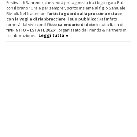
Festival di Sanremo, che vedrà protagonista tra i big in gara Raf
con il brano “Ora e per sempre”, scritto insieme al figlio Samuele
Riefoli. Nel frattempo
l’artista guarda alla prossima estate,
con la voglia di riabbracciare il suo pubblico:
Raf infatti
tornerà dal vivo con il
fitto calendario di date
in tutta Italia di
“
INFINITO – ESTATE 2026″
, organizzato da Friends & Partners in
Leggi tutto »
collaborazione…