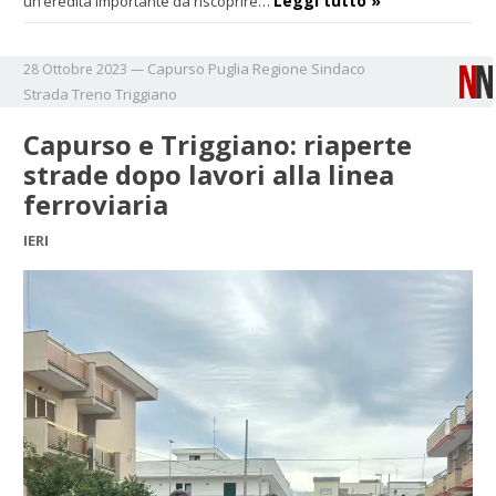
Leggi tutto »
un’eredità importante da riscoprire…
Capurso
Puglia
Regione
Sindaco
28 Ottobre 2023
—
Strada
Treno
Triggiano
Capurso e Triggiano: riaperte
strade dopo lavori alla linea
ferroviaria
IERI