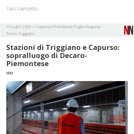
TAG:
CAPURSO
Capurso
Presidente
Puglia
Regione
16 Luglio 2026
—
Treno
Triggiano
Stazioni di Triggiano e Capurso:
sopralluogo di Decaro-
Piemontese
IERI