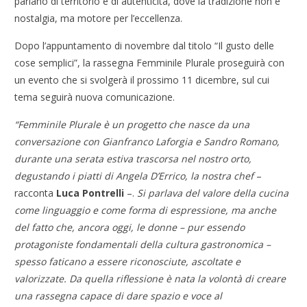
parlano di territorio e di autenticità, dove la tradizione non è
nostalgia, ma motore per l’eccellenza.
Dopo l’appuntamento di novembre dal titolo “Il gusto delle
cose semplici”, la rassegna
Femminile
Plurale proseguirà con
un evento che si svolgerà il prossimo 11 dicembre, sul cui
tema seguirà nuova comunicazione.
“
Femminile
Plurale è un progetto che nasce da una
conversazione con Gianfranco Laforgia e Sandro Romano,
durante una serata estiva trascorsa nel nostro orto,
degustando i piatti di Angela D’Errico, la nostra chef
–
racconta
Luca Pontrelli
–.
Si parlava del valore della cucina
come linguaggio e come forma di espressione, ma anche
del fatto che, ancora oggi, le donne – pur essendo
protagoniste fondamentali della cultura gastronomica –
spesso faticano a essere riconosciute, ascoltate e
valorizzate. Da quella riflessione è nata la volontà di creare
una rassegna capace di dare spazio e voce al