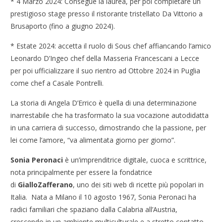
* 4 Marzo 2024: Consegue la laurea, per poi completare un
prestigioso stage presso il ristorante tristellato Da Vittorio a
Brusaporto (fino a giugno 2024).
* Estate 2024: accetta il ruolo di Sous chef affiancando l’amico
Leonardo D’Ingeo chef della Masseria Francescani a Lecce
per poi ufficializzare il suo rientro ad Ottobre 2024 in Puglia
come chef a Casale Pontrelli.
La storia di Angela D’Errico è quella di una determinazione
inarrestabile che ha trasformato la sua vocazione autodidatta
in una carriera di successo, dimostrando che la passione, per
lei come l’amore, “va alimentata giorno per giorno”.
Sonia Peronaci
è un’imprenditrice digitale, cuoca e scrittrice,
nota principalmente per essere la fondatrice
di
GialloZafferano
, uno dei siti web di ricette più popolari in
Italia. Nata a Milano il 10 agosto 1967, Sonia Peronaci ha
radici familiari che spaziano dalla Calabria all’Austria,
crescendo in un ambiente multiculturale e a stretto contatto