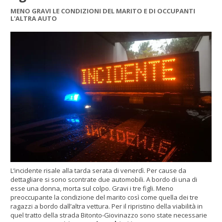
MENO GRAVI LE CONDIZIONI DEL MARITO E DI OCCUPANTI
L'ALTRA AUTO
L’incidente risale alla tarda serata di venerdì. Per cause da
dettagliare si sono scontrate due automobili. A bordo di una di
esse una donna, morta sul colpo. Gravi i tre figli. Meno
preoccupante la condizione del marito così come quella dei tre
ragazzi a bordo dall’altra vettura. Per il ripristino della viabilità in
quel tratto della strada Bitonto-Giovinazzo sono state necessarie