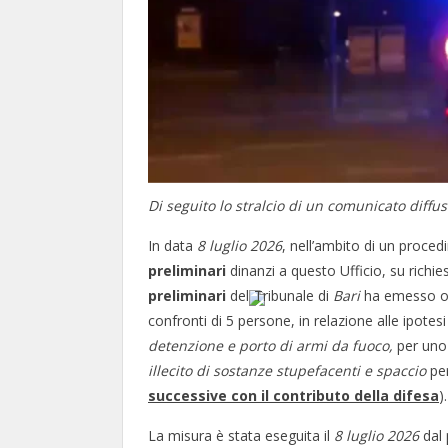
Di seguito lo stralcio di un comunicato diffu
In data
8 luglio 2026
, nell’ambito di un proce
preliminari
dinanzi a questo Ufficio, su richie
preliminari
del
Tribunale di
Bari
ha emesso or
confronti di 5 persone, in relazione alle ipotes
detenzione e porto di armi da fuoco,
per uno 
illecito di sostanze stupefacenti e spaccio
per
successive con il contributo della difesa
).
La misura è stata eseguita il
8
luglio 2026
dal 