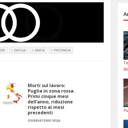
A
ERI
DROGA
MAFIA
PROVINCIA
Te
di
Morti sul lavoro:
Puglia in zona rossa.
Primi cinque mesi
dell’anno, riduzione
rispetto ai mesi
Pu
precedenti
OSSERVATORIO VEGA