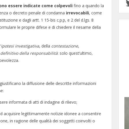
ono essere indicate come colpevoli
fino a quando la
tenza o decreto penale di condanna
irrevocabili
, come
ituzione e dagli artt. 1 15-bis c.p.p, e 2 del d.lgs. 8
rmulare le proprie difese e di chiedere il riesame della
’
ipotesi investigativa
, della
contestazione
,
efinitivo della responsabilità
: solo quest’ultimo,
lpevolezza.
giustificano la diffusione delle descritte informazioni
ne:
e informata di atti di indagine di rilievo;
 acquisire legittimamente notizie idonee a consentire
ione, in ragione delle qualità dei soggetti coinvolti o