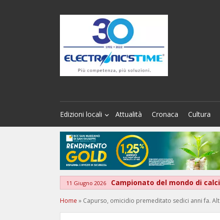
Edizioni locali
Attualità
Cronaca
Cultura
Campionato del mondo di calcio
11 Giugno 2026
Home
»
Capurso, omicidio premeditato sedici anni fa. Alt