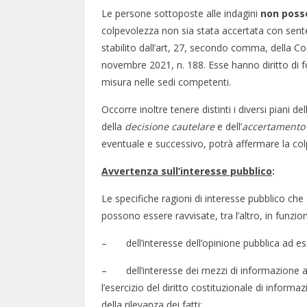
Le persone sottoposte alle indagini
non poss
colpevolezza non sia stata accertata con sen
stabilito dall’art, 27, secondo comma, della Cost
novembre 2021, n. 188. Esse hanno diritto di fo
misura nelle sedi competenti.
Occorre inoltre tenere distinti i diversi piani dell
della
decisione cautelare
e dell’
accertamento d
eventuale e successivo, potrà affermare la co
Avvertenza sull’interesse pubblico
:
Le specifiche ragioni di interesse pubblico che 
possono essere ravvisate, tra l’altro, in funzio
– dell’interesse dell’opinione pubblica ad esser
– dell’interesse dei mezzi di informazione ad
l’esercizio del diritto costituzionale di informaz
della rilevanza dei fatti;