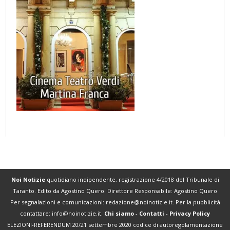
Noi Notizie
quotidiano indipendente, registrazione 4/2018 del Tribunale di
Taranto. Edito da Agostino Quero. Direttore Responsabile: Agostino Quero
Per segnalazioni e comunicazioni:
redazione@noinotizie.it
. Per la pubblicità
contattare:
info@noinotizie.it
.
Chi siamo
-
Contatti
-
Privacy Policy
ELEZIONI-REFERENDUM 20/21 settembre 2020 codice di autoregolamentazione