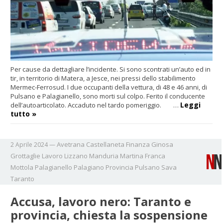
Per cause da dettagliare l’incidente. Si sono scontrati un’auto ed in
tir, in territorio di Matera, a Jesce, nei pressi dello stabilimento
Mermec-Ferrosud. I due occupanti della vettura, di 48 e 46 anni, di
Pulsano e Palagianello, sono morti sul colpo. Ferito il conducente
Leggi
dell’autoarticolato. Accaduto nel tardo pomeriggio. …
tutto »
Avetrana
Castellaneta
Finanza
Ginosa
2 Aprile 2024
—
Grottaglie
Lavoro
Lizzano
Manduria
Martina Franca
Mottola
Palagianello
Palagiano
Provincia
Pulsano
Sava
Taranto
Accusa, lavoro nero: Taranto e
provincia, chiesta la sospensione