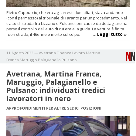
Pietro Cappuccio, che era agli arresti domiciliari, stava andando
(con il permesso) al tribunale di Taranto per un procedimento. Nel
tratto di strada fra Lizzano e Pulsano, per cause da dettagliare ha
perso il controllo dell’auto di cui era alla guida. La vettura è finita
Leggi tutto »
fuori strada, il 46enne è morto sul colpo. …
Avetrana
Finanza
Lavoro
Martina
11 Agosto 2023
—
Franca
Maruggio
Palagianello
Pulsano
Avetrana, Martina Franca,
Maruggio, Palagianello e
Pulsano: individuati tredici
lavoratori in nero
APPROFONDIMENTI PER ALTRE SEDICI POSIZIONI