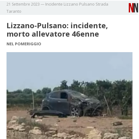
Incidente
Lizzano
Pulsano
Strada
21 Settembre 2023
—
Taranto
Lizzano-Pulsano: incidente,
morto allevatore 46enne
NEL POMERIGGIO