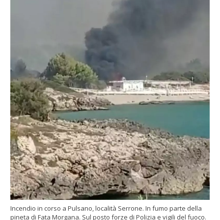
Incendio in corso a Pulsano, località Serrone. In fumo parte della
pineta di Fata Morgana. Sul posto forze di Polizia e vigili del fuoco.