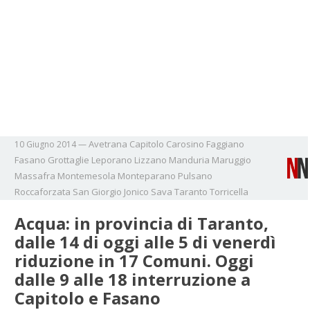
Avetrana
Capitolo
Carosino
Faggiano
10 Giugno 2014
—
Fasano
Grottaglie
Leporano
Lizzano
Manduria
Maruggio
Massafra
Montemesola
Monteparano
Pulsano
Roccaforzata
San Giorgio Jonico
Sava
Taranto
Torricella
Acqua: in provincia di Taranto,
dalle 14 di oggi alle 5 di venerdì
riduzione in 17 Comuni. Oggi
dalle 9 alle 18 interruzione a
Capitolo e Fasano