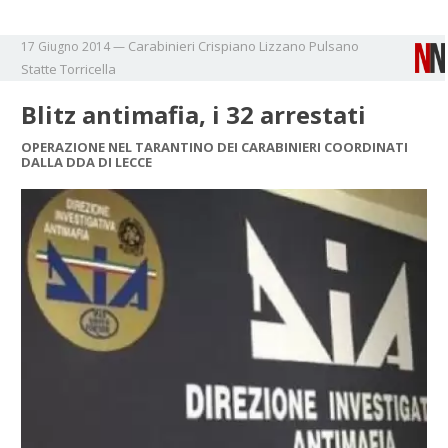
Carabinieri
Crispiano
Lizzano
Pulsano
17 Giugno 2014
—
Statte
Torricella
Blitz antimafia, i 32 arrestati
OPERAZIONE NEL TARANTINO DEI CARABINIERI COORDINATI
DALLA DDA DI LECCE