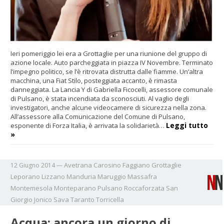
Ieri pomeriggio lei era a Grottaglie per una riunione del gruppo di
azione locale. Auto parcheggiata in piazza IV Novembre. Terminato
l’impegno politico, se l’è ritrovata distrutta dalle fiamme. Un’altra
macchina, una Fiat Stilo, posteggiata accanto, è rimasta
danneggiata. La Lancia Y di Gabriella Ficocelli, assessore comunale
di Pulsano, è stata incendiata da sconosciuti. Al vaglio degli
investigatori, anche alcune videocamere di sicurezza nella zona.
All’assessore alla Comunicazione del Comune di Pulsano,
Leggi tutto
esponente di Forza Italia, è arrivata la solidarietà…
»
Avetrana
Carosino
Faggiano
Grottaglie
12 Giugno 2014
—
Leporano
Lizzano
Manduria
Maruggio
Massafra
Montemesola
Monteparano
Pulsano
Roccaforzata
San
Giorgio Jonico
Sava
Taranto
Torricella
Acqua: ancora un giorno di