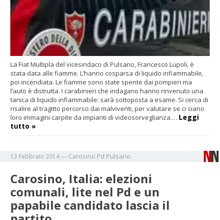
La Fiat Multipla del vicesindaco di Pulsano, Francesco Lupoli, è
stata data alle fiamme. L’hanno cosparsa di liquido infiammabile,
poi incendiata. Le fiamme sono state spente dai pompieri ma
l’auto è distrutta. I carabinieri che indagano hanno rinvenuto una
tanica di liquido infiammabile: sarà sottoposta a esame. Si cerca di
risalire al tragitto percorso dai malviventi, per valutare se ci siano
Leggi
loro immagini carpite da impianti di videosorveglianza.…
tutto »
Carosino
Pd
Pulsano
13 Febbraio 2014
—
Carosino, Italia: elezioni
comunali, lite nel Pd e un
papabile candidato lascia il
partito