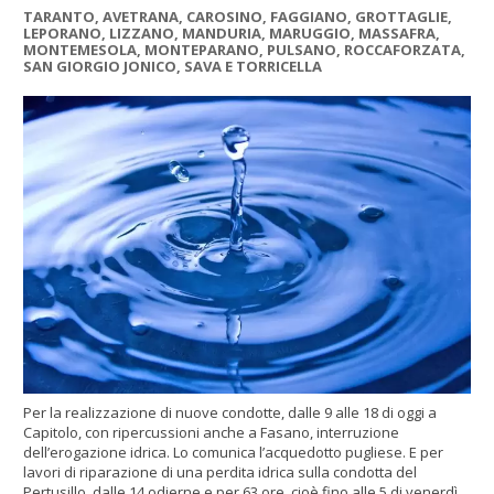
TARANTO, AVETRANA, CAROSINO, FAGGIANO, GROTTAGLIE,
LEPORANO, LIZZANO, MANDURIA, MARUGGIO, MASSAFRA,
MONTEMESOLA, MONTEPARANO, PULSANO, ROCCAFORZATA,
SAN GIORGIO JONICO, SAVA E TORRICELLA
Per la realizzazione di nuove condotte, dalle 9 alle 18 di oggi a
Capitolo, con ripercussioni anche a Fasano, interruzione
dell’erogazione idrica. Lo comunica l’acquedotto pugliese. E per
lavori di riparazione di una perdita idrica sulla condotta del
Pertusillo, dalle 14 odierne e per 63 ore, cioè fino alle 5 di venerdì