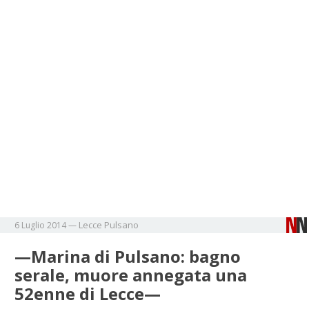
Lecce
Pulsano
6 Luglio 2014
—
—Marina di Pulsano: bagno
serale, muore annegata una
52enne di Lecce—