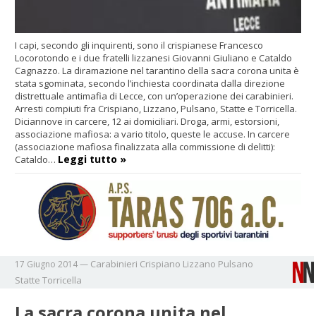
I capi, secondo gli inquirenti, sono il crispianese Francesco
Locorotondo e i due fratelli lizzanesi Giovanni Giuliano e Cataldo
Cagnazzo. La diramazione nel tarantino della sacra corona unita è
stata sgominata, secondo l’inchiesta coordinata dalla direzione
distrettuale antimafia di Lecce, con un’operazione dei carabinieri.
Arresti compiuti fra Crispiano, Lizzano, Pulsano, Statte e Torricella.
Diciannove in carcere, 12 ai domiciliari. Droga, armi, estorsioni,
associazione mafiosa: a vario titolo, queste le accuse. In carcere
(associazione mafiosa finalizzata alla commissione di delitti):
Leggi tutto »
Cataldo…
Carabinieri
Crispiano
Lizzano
Pulsano
17 Giugno 2014
—
Statte
Torricella
La sacra corona unita nel