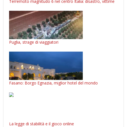
Terremoto magnitudo 6 nel centro Italia: disastro, vittime
Puglia, strage di viaggiatori
Fasano: Borgo Egnazia, miglior hotel del mondo
La legge di stabilità e il gioco online