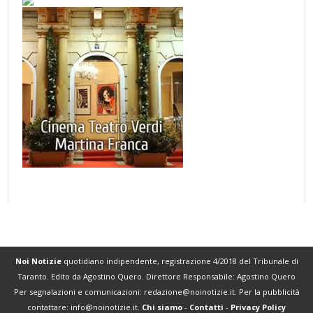
Noi Notizie
quotidiano indipendente, registrazione 4/2018 del Tribunale di
Taranto. Edito da Agostino Quero. Direttore Responsabile: Agostino Quero
Per segnalazioni e comunicazioni:
redazione@noinotizie.it
. Per la pubblicità
contattare:
info@noinotizie.it
.
Chi siamo
-
Contatti
-
Privacy Policy