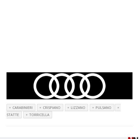
CARABINIERI
CRISPIANO
LIZZANO
PULSANO
STATTE
TORRICELLA