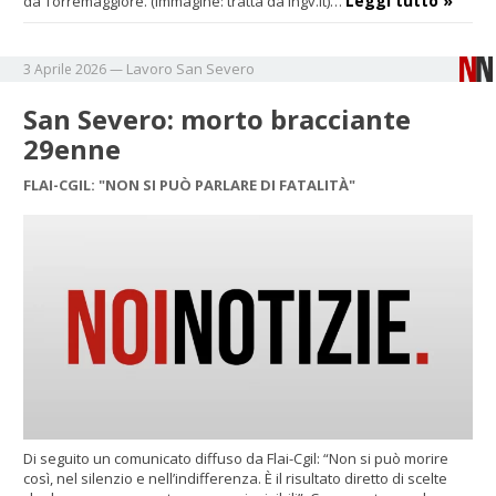
Leggi tutto »
da Torremaggiore. (immagine: tratta da ingv.it)…
Lavoro
San Severo
3 Aprile 2026
—
San Severo: morto bracciante
29enne
FLAI-CGIL: "NON SI PUÒ PARLARE DI FATALITÀ"
Di seguito un comunicato diffuso da Flai-Cgil: “Non si può morire
così, nel silenzio e nell’indifferenza. È il risultato diretto di scelte