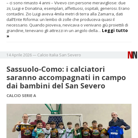
– ci sono rimasto 4 anni – Vivevo con persone meravigliose: due
zii, Luigi e Donatina, esemplari, affettuosi, ospitali, generosi. Erano
contadini. Zio Luigi aveva 4mila metri di terra alla Zamarra, dati
dall’Ente Riforma: un lembo di zolle che produceva quasi il
necessario. Quando pioveva, nevicava o venivano giù proiettili di
Leggi tutto
grandine, tenevano gli attrezzi in un angolo della…
»
Calcio
Italia
San Severo
14 Aprile 2026
—
Sassuolo-Como: i calciatori
saranno accompagnati in campo
dai bambini del San Severo
CALCIO SERIE A