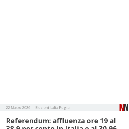
Elezioni
Italia
Puglia
22 Marzo 2026
—
Referendum: affluenza ore 19 al
38,9 per cento in Italia e al 30,96