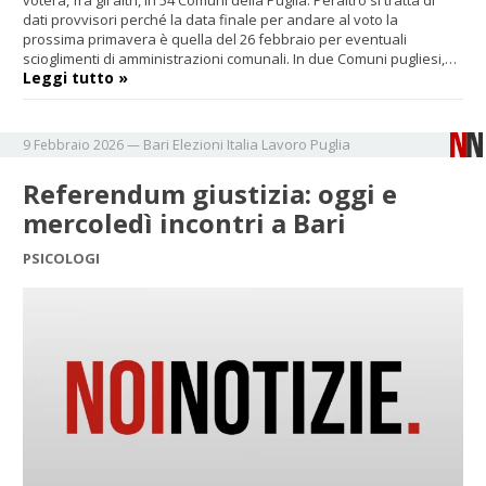
voterà, fra gli altri, in 54 Comuni della Puglia. Peraltro si tratta di
dati provvisori perché la data finale per andare al voto la
prossima primavera è quella del 26 febbraio per eventuali
scioglimenti di amministrazioni comunali. In due Comuni pugliesi,…
Leggi tutto »
Bari
Elezioni
Italia
Lavoro
Puglia
9 Febbraio 2026
—
Referendum giustizia: oggi e
mercoledì incontri a Bari
PSICOLOGI