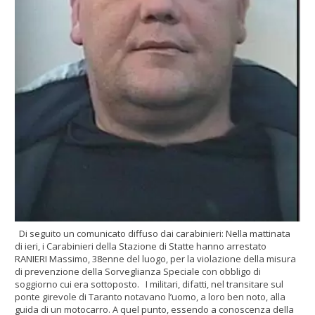
Di seguito un comunicato diffuso dai carabinieri: Nella mattinata
di ieri, i Carabinieri della Stazione di Statte hanno arrestato
RANIERI Massimo, 38enne del luogo, per la violazione della misura
di prevenzione della Sorveglianza Speciale con obbligo di
soggiorno cui era sottoposto.
I militari, difatti, nel transitare sul
ponte girevole di Taranto notavano l’uomo, a loro ben noto, alla
guida di un motocarro. A quel punto, essendo a conoscenza della