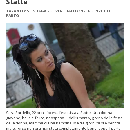
Statte
TARANTO: SI INDAGA SU EVENTUALI CONSEGUENZE DEL
PARTO
Sara Sardella, 22 anni, faceva l’estetista a Statte. Una donna
giovane, bella e felice, neosposa. E dall’8 marzo, giorno della festa
della donna, mamma di una bambina. Ma tre giorni fa si è sentita
male, forse non era mai stata completamente bene, dopo il parto