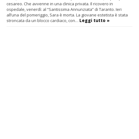
cesareo. Che avvenne in una clinica privata. Il ricovero in
ospedale, venerdì: al “Santissima Annunziata” di Taranto. Ieri
all’una del pomeriggio, Sara è morta. La giovane estetista è stata
Leggi tutto »
stroncata da un blocco cardiaco, con…