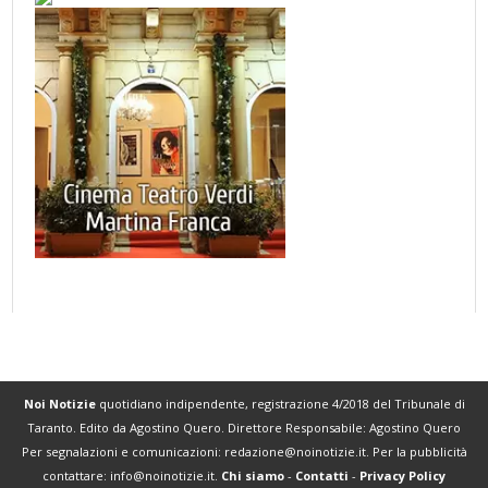
Noi Notizie
quotidiano indipendente, registrazione 4/2018 del Tribunale di
Taranto. Edito da Agostino Quero. Direttore Responsabile: Agostino Quero
Per segnalazioni e comunicazioni:
redazione@noinotizie.it
. Per la pubblicità
contattare:
info@noinotizie.it
.
Chi siamo
-
Contatti
-
Privacy Policy