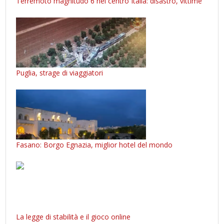
Terremoto magnitudo 6 nel centro Italia: disastro, vittime
Puglia, strage di viaggiatori
Fasano: Borgo Egnazia, miglior hotel del mondo
La legge di stabilità e il gioco online