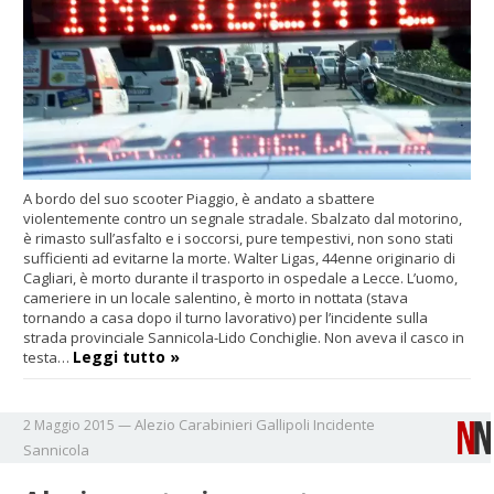
A bordo del suo scooter Piaggio, è andato a sbattere
violentemente contro un segnale stradale. Sbalzato dal motorino,
è rimasto sull’asfalto e i soccorsi, pure tempestivi, non sono stati
sufficienti ad evitarne la morte. Walter Ligas, 44enne originario di
Cagliari, è morto durante il trasporto in ospedale a Lecce. L’uomo,
cameriere in un locale salentino, è morto in nottata (stava
tornando a casa dopo il turno lavorativo) per l’incidente sulla
strada provinciale Sannicola-Lido Conchiglie. Non aveva il casco in
Leggi tutto »
testa…
Alezio
Carabinieri
Gallipoli
Incidente
2 Maggio 2015
—
Sannicola