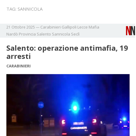
TAG:
SANNICOLA
Carabinieri
Gallipoli
Lecce
Mafia
21 Ottobre 2025
—
Nardò
Provincia
Salento
Sannicola
Seclì
Salento: operazione antimafia, 19
arresti
CARABINIERI