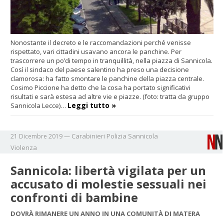
Nonostante il decreto e le raccomandazioni perché venisse
rispettato, vari cittadini usavano ancora le panchine. Per
trascorrere un po’di tempo in tranquillità, nella piazza di Sannicola.
Così il sindaco del paese salentino ha preso una decisione
clamorosa: ha fatto smontare le panchine della piazza centrale.
Cosimo Piccione ha detto che la cosa ha portato significativi
risultati e sarà estesa ad altre vie e piazze. (foto: tratta da gruppo
Leggi tutto »
Sannicola Lecce)…
Carabinieri
Polizia
Sannicola
21 Dicembre 2019
—
Violenza
Sannicola: libertà vigilata per un
accusato di molestie sessuali nei
confronti di bambine
DOVRÀ RIMANERE UN ANNO IN UNA COMUNITÀ DI MATERA