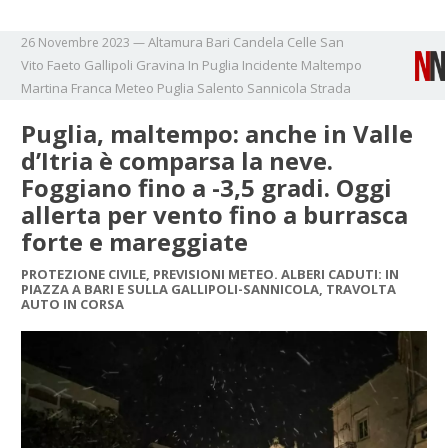
Altamura
Bari
Candela
Celle San
26 Novembre 2023
—
Vito
Faeto
Gallipoli
Gravina In Puglia
Incidente
Maltempo
Martina Franca
Meteo
Puglia
Salento
Sannicola
Strada
Puglia, maltempo: anche in Valle
d’Itria è comparsa la neve.
Foggiano fino a -3,5 gradi. Oggi
allerta per vento fino a burrasca
forte e mareggiate
PROTEZIONE CIVILE, PREVISIONI METEO. ALBERI CADUTI: IN
PIAZZA A BARI E SULLA GALLIPOLI-SANNICOLA, TRAVOLTA
AUTO IN CORSA