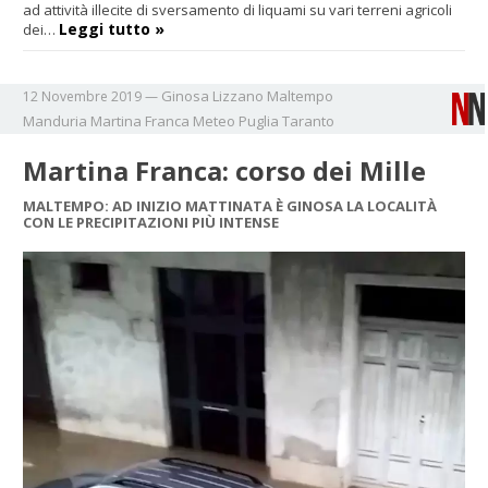
ad attività illecite di sversamento di liquami su vari terreni agricoli
Leggi tutto »
dei…
Ginosa
Lizzano
Maltempo
12 Novembre 2019
—
Manduria
Martina Franca
Meteo
Puglia
Taranto
Martina Franca: corso dei Mille
MALTEMPO: AD INIZIO MATTINATA È GINOSA LA LOCALITÀ
CON LE PRECIPITAZIONI PIÙ INTENSE