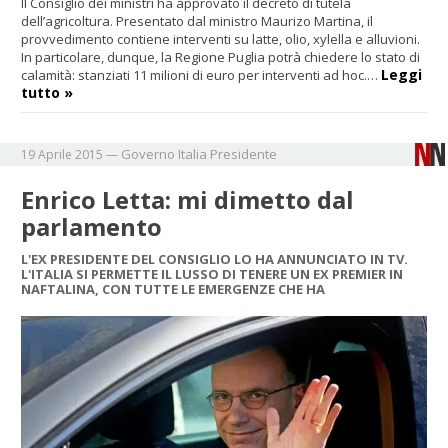
Il Consiglio dei ministri ha approvato il decreto di tutela
dell’agricoltura. Presentato dal ministro Maurizo Martina, il
provvedimento contiene interventi su latte, olio, xylella e alluvioni.
In particolare, dunque, la Regione Puglia potrà chiedere lo stato di
Leggi
calamità: stanziati 11 milioni di euro per interventi ad hoc.…
tutto »
Governo
Italia
Presidente
19 Aprile 2015
—
Enrico Letta: mi dimetto dal
parlamento
L'EX PRESIDENTE DEL CONSIGLIO LO HA ANNUNCIATO IN TV.
L'ITALIA SI PERMETTE IL LUSSO DI TENERE UN EX PREMIER IN
NAFTALINA, CON TUTTE LE EMERGENZE CHE HA