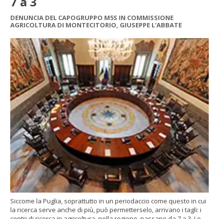
7 a 3
DENUNCIA DEL CAPOGRUPPO M5S IN COMMISSIONE
AGRICOLTURA DI MONTECITORIO, GIUSEPPE L'ABBATE
Siccome la Puglia, soprattutto in un periodaccio come questo in cui
la ricerca serve anche di più, può permetterselo, arrivano i tagli: i
centri di ricerca in agricoltura, nella regione, passano da 7 a 3. Lo