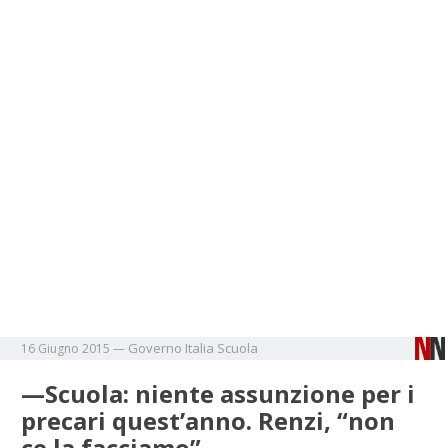
Governo
Italia
Scuola
16 Giugno 2015
—
—Scuola: niente assunzione per i
precari quest’anno. Renzi, “non
ce la facciamo”—