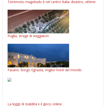
Terremoto magnitudo 6 nel centro Italia: disastro, vittime
Puglia, strage di viaggiatori
Fasano: Borgo Egnazia, miglior hotel del mondo
La legge di stabilità e il gioco online