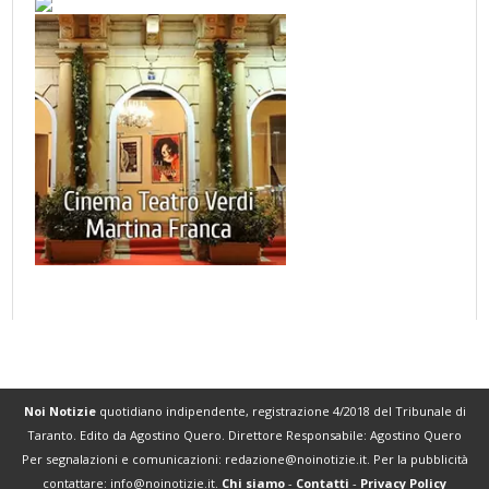
Noi Notizie
quotidiano indipendente, registrazione 4/2018 del Tribunale di
Taranto. Edito da Agostino Quero. Direttore Responsabile: Agostino Quero
Per segnalazioni e comunicazioni:
redazione@noinotizie.it
. Per la pubblicità
contattare:
info@noinotizie.it
.
Chi siamo
-
Contatti
-
Privacy Policy