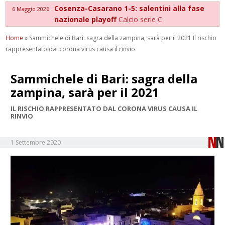
Cosenza-Casarano 1-5: salentini alla fase
6 Maggio 2026
nazionale playoff
Calcio serie C
Home
»
Sammichele di Bari: sagra della zampina, sarà per il 2021 Il rischio
rappresentato dal corona virus causa il rinvio
Sammichele di Bari: sagra della
zampina, sarà per il 2021
IL RISCHIO RAPPRESENTATO DAL CORONA VIRUS CAUSA IL
RINVIO
1 Settembre 2020