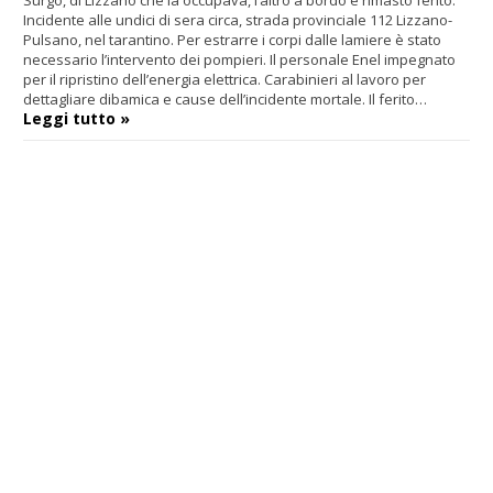
Surgo, di Lizzano che la occupava, l’altro a bordo è rimasto ferito.
Incidente alle undici di sera circa, strada provinciale 112 Lizzano-
Pulsano, nel tarantino. Per estrarre i corpi dalle lamiere è stato
necessario l’intervento dei pompieri. Il personale Enel impegnato
per il ripristino dell’energia elettrica. Carabinieri al lavoro per
dettagliare dibamica e cause dell’incidente mortale. Il ferito…
Leggi tutto »