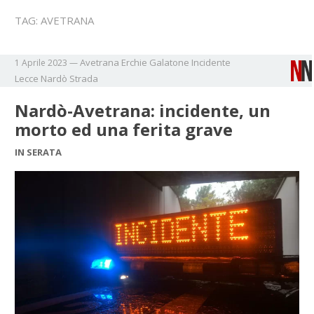
TAG:
AVETRANA
Avetrana
Erchie
Galatone
Incidente
1 Aprile 2023
—
Lecce
Nardò
Strada
Nardò-Avetrana: incidente, un
morto ed una ferita grave
IN SERATA