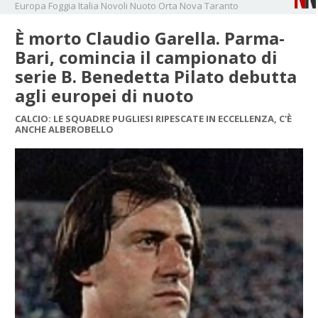
Europa
Foggia
Italia
Novoli
Nuoto
Orta Nova
Taranto
È morto Claudio Garella. Parma-
Bari, comincia il campionato di
serie B. Benedetta Pilato debutta
agli europei di nuoto
CALCIO: LE SQUADRE PUGLIESI RIPESCATE IN ECCELLENZA, C'È
ANCHE ALBEROBELLO