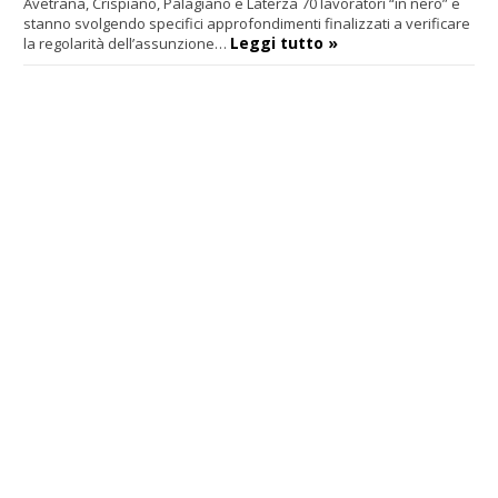
Avetrana, Crispiano, Palagiano e Laterza 70 lavoratori “in nero” e
stanno svolgendo specifici approfondimenti finalizzati a verificare
Leggi tutto »
la regolarità dell’assunzione…