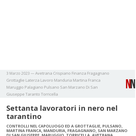
Avetrana
Crispiano
Finanza
Fragagnano
3 Marzo 2023
—
Grottaglie
Laterza
Lavoro
Manduria
Martina Franca
Maruggio
Palagiano
Pulsano
San Marzano Di San
Giuseppe
Taranto
Torricella
Settanta lavoratori in nero nel
tarantino
CONTROLLI NEL CAPOLUOGO ED A GROTTAGLIE, PULSANO,
MARTINA FRANCA, MANDURIA, FRAGAGNANO, SAN MARZANO
DI SAN GIUSEPPE, MARUGGIO, TORRICELLA, AVETRANA,