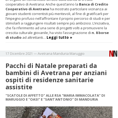
cooperativo di Avetrana: Anche quest’anno la
Banca di Credito
Cooperativo di Avetrana
ha mostrato particolare vicinanza ai
giovani studenti correntisti più meritevoli, al fine di gratificarli per
l’impegno profuso nell’affrontare il proprio percorso di studi e per
stimolarli a raggiungere risultati sempre più ambiziosi. L’iniziativa,
che fa riferimento ad una serie di progetti volti a promuovere la
crescita culturale giovanile, ha visto l’assegnazione di
n. 8 borse
Leggi tutto »
di studio
ad altrettanti…
Avetrana
Manduria
Maruggio
17 Dicembre 2021
—
Pacchi di Natale preparati da
bambini di Avetrana per anziani
ospiti di residenze sanitarie
assistite
"SCATOLE DI AFFETTO" ALLE RSA "MARIA IMMACOLATA" DI
MARUGGIO E "OASI" E "SANT'ANTONIO" DI MANDURIA