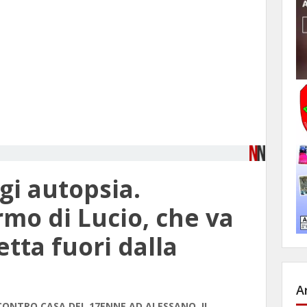
gi autopsia.
rmo di Lucio, che va
etta fuori dalla
A
CONTRO CASA DEL 17ENNE AD ALESSANO. IL