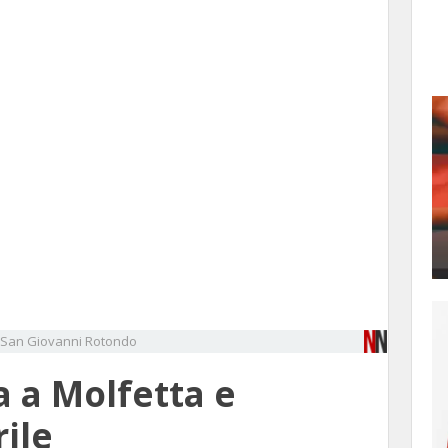
San Giovanni Rotondo
pa a Molfetta e
rile