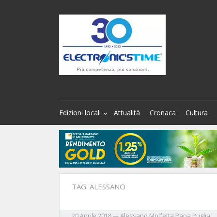
Edizioni locali
Attualità
Cronaca
Cultura
TAG:
ALESSANO
Alessano
Molfetta
Papa
Puglia
20 Aprile 2018
—