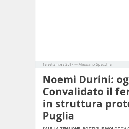
Alessano
Specchia
18 Settembre 2017
—
Noemi Durini: og
Convalidato il fe
in struttura prot
Puglia
SALE LA TENSIONE, BOTTIGLIE MOLOTOV 