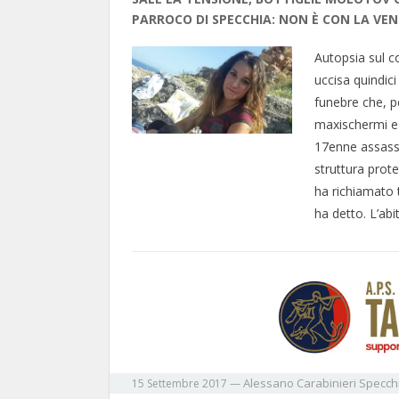
PARROCO DI SPECCHIA: NON È CON LA VEND
Autopsia sul c
uccisa quindici
funebre che, p
maxischermi e a
17enne assassi
struttura prote
ha richiamato t
ha detto. L’ab
Alessano
Carabinieri
Specch
15 Settembre 2017
—