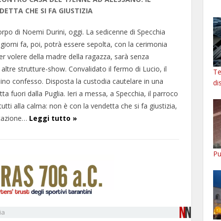
ETTA CHE SI FA GIUSTIZIA
orpo di Noemi Durini, oggi. La sedicenne di Specchia
 giorni fa, poi, potrà essere sepolta, con la cerimonia
er volere della madre della ragazza, sarà senza
ltre strutture-show. Convalidato il fermo di Lucio, il
Te
no confesso. Disposta la custodia cautelare in una
di
tta fuori dalla Puglia. Ieri a messa, a Specchia, il parroco
utti alla calma: non è con la vendetta che si fa giustizia,
itazione…
Leggi tutto »
Pu
ia