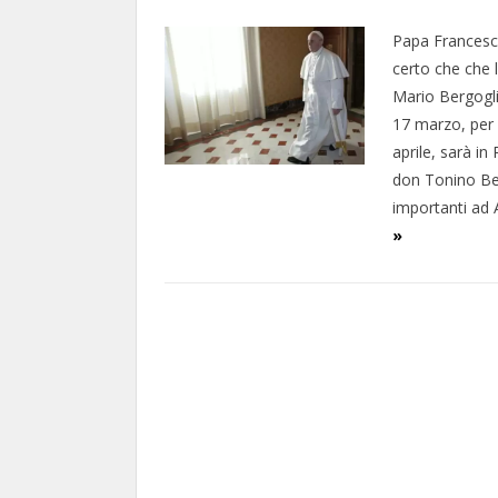
Papa Francesco
certo che che l
Mario Bergogli
17 marzo, per 
aprile, sarà in
don Tonino Bel
importanti ad
»