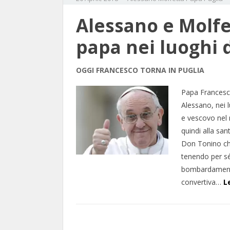
Alessano e Molfe
papa nei luoghi 
OGGI FRANCESCO TORNA IN PUGLIA
Papa Francesco 
Alessano, nei l
e vescovo nel 
quindi alla san
Don Tonino che
tenendo per sé
bombardamenti
convertiva…
L