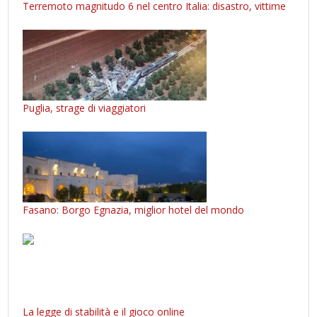
Terremoto magnitudo 6 nel centro Italia: disastro, vittime
Puglia, strage di viaggiatori
Fasano: Borgo Egnazia, miglior hotel del mondo
La legge di stabilità e il gioco online