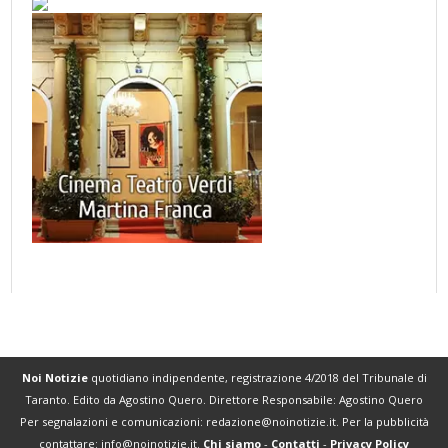
Noi Notizie
quotidiano indipendente, registrazione 4/2018 del Tribunale di
Taranto. Edito da Agostino Quero. Direttore Responsabile: Agostino Quero
Per segnalazioni e comunicazioni:
redazione@noinotizie.it
. Per la pubblicità
contattare:
info@noinotizie.it
.
Chi siamo
-
Contatti
-
Privacy Policy