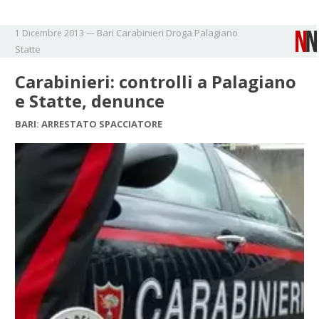
Bari
Carabinieri
Droga
Palagiano
1 Dicembre 2013
—
Statte
Carabinieri: controlli a Palagiano
e Statte, denunce
BARI: ARRESTATO SPACCIATORE