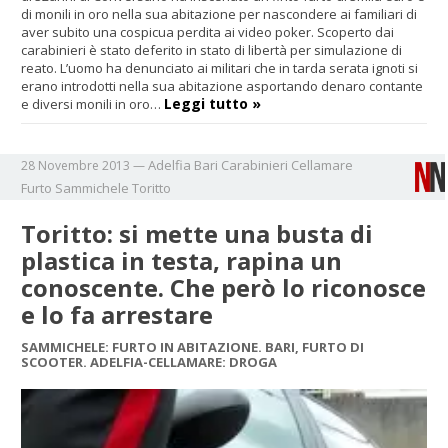
di monili in oro nella sua abitazione per nascondere ai familiari di
aver subito una cospicua perdita ai video poker. Scoperto dai
carabinieri è stato deferito in stato di libertà per simulazione di
reato. L’uomo ha denunciato ai militari che in tarda serata ignoti si
erano introdotti nella sua abitazione asportando denaro contante
Leggi tutto »
e diversi monili in oro…
Adelfia
Bari
Carabinieri
Cellamare
28 Novembre 2013
—
Furto
Sammichele
Toritto
Toritto: si mette una busta di
plastica in testa, rapina un
conoscente. Che però lo riconosce
e lo fa arrestare
SAMMICHELE: FURTO IN ABITAZIONE. BARI, FURTO DI
SCOOTER. ADELFIA-CELLAMARE: DROGA