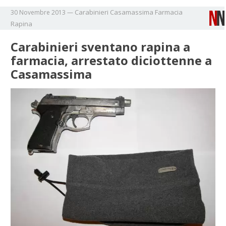
Carabinieri
Casamassima
Farmacia
30 Novembre 2013
—
Rapina
Carabinieri sventano rapina a
farmacia, arrestato diciottenne a
Casamassima