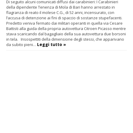
Di seguito alcuni comunicati diffusi dai carabinieri:
I Carabinieri
della dipendente Tenenza di Mola di Bari hanno arrestato in
flagranza di reato il molese C.G., di 52 anni, incensurato, con
l’accusa di detenzione ai fini di spaccio di sostanze stupefacenti.
Predetto veniva fermato dai militari operanti in quella via Cesare
Battisti alla guida della propria autovettura Citroen Picasso mentre
stava scaricando dal bagagliaio della sua autovettura due borsoni
in tela. Insospettiti della dimensione degli stessi, che apparivano
Leggi tutto »
da subito pieni…