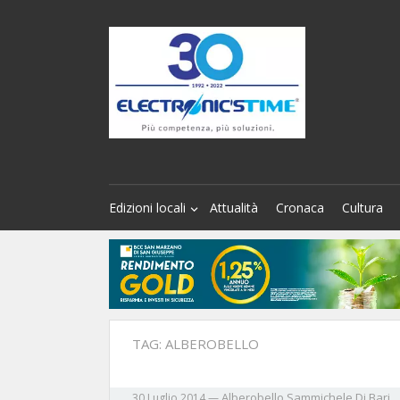
Edizioni locali
Attualità
Cronaca
Cultura
TAG:
ALBEROBELLO
Alberobello
Sammichele Di Bari
30 Luglio 2014
—