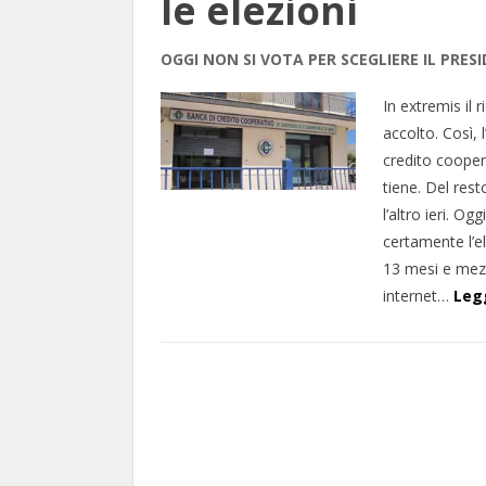
le elezioni
OGGI NON SI VOTA PER SCEGLIERE IL PRES
In extremis il r
accolto. Così, 
credito cooper
tiene. Del res
l’altro ieri. O
certamente l’e
13 mesi e mezzo
internet…
Legg