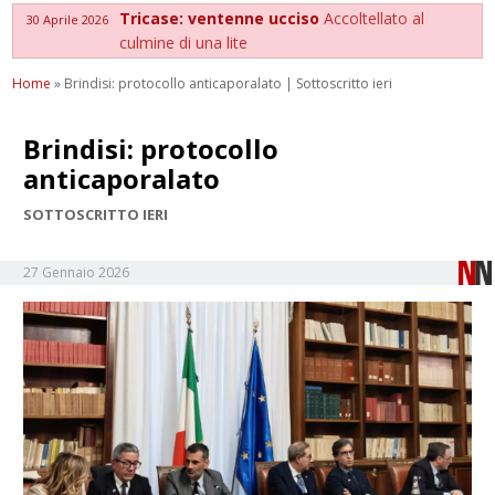
Tricase: ventenne ucciso
Accoltellato al
30 Aprile 2026
culmine di una lite
Home
»
Brindisi: protocollo anticaporalato | Sottoscritto ieri
Brindisi: protocollo
anticaporalato
SOTTOSCRITTO IERI
27 Gennaio 2026