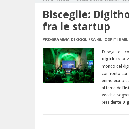
Bisceglie: Digitho
fra le startup
PROGRAMMA DI OGGI: FRA GLI OSPITI EMI
Di seguito il c
DigithON 202
mondo del digit
confronto con
primo piano del
al tema dell’
In
Vecchie Segheri
presidente
Di