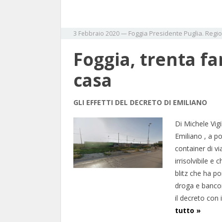
Foggia
Presidente
Puglia. Regi
3 Febbraio 2020
—
Foggia, trenta f
casa
GLI EFFETTI DEL DECRETO DI EMILIANO
Di Michele Vigi
Emiliano , a po
container di v
irrisolvibile e
blitz che ha p
droga e bancon
il decreto con 
tutto »