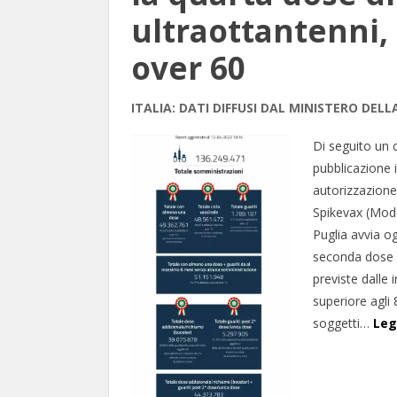
ultraottantenni, o
over 60
ITALIA: DATI DIFFUSI DAL MINISTERO DE
Di seguito un 
pubblicazione 
autorizzazione
Spikevax (Mod
Puglia avvia o
seconda dose d
previste dalle 
superiore agli 8
soggetti…
Leg