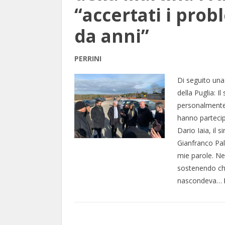
“accertati i pro
da anni”
PERRINI
Di seguito una 
della Puglia: I
personalmente 
hanno partecip
Dario Iaia, il 
Gianfranco Pal
mie parole. Ne
sostenendo che
nascondeva…