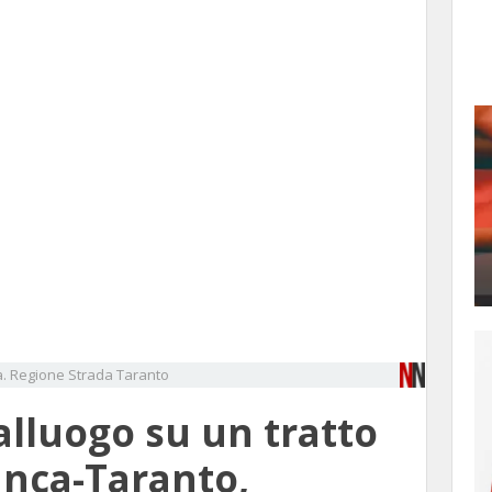
a. Regione
Strada
Taranto
alluogo su un tratto
anca-Taranto,