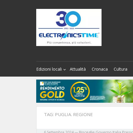
Edizioni locali
Attualità
Cronaca
Cultura
TAG:
PUGLIA. REGIONE
Bisceglie
Governo
Italia
Presi
6 Settembre 2024
—