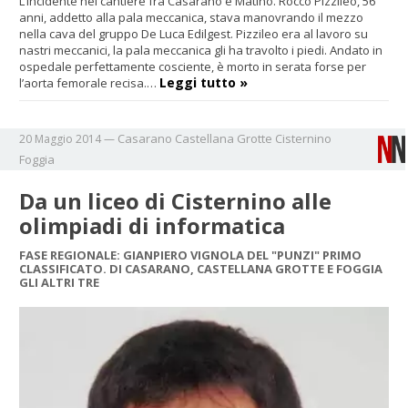
L’incidente nel cantiere fra Casarano e Matino. Rocco Pizzileo, 56
anni, addetto alla pala meccanica, stava manovrando il mezzo
nella cava del gruppo De Luca Edilgest. Pizzileo era al lavoro su
nastri meccanici, la pala meccanica gli ha travolto i piedi. Andato in
ospedale perfettamente cosciente, è morto in serata forse per
Leggi tutto »
l’aorta femorale recisa.…
Casarano
Castellana Grotte
Cisternino
20 Maggio 2014
—
Foggia
Da un liceo di Cisternino alle
olimpiadi di informatica
FASE REGIONALE: GIANPIERO VIGNOLA DEL "PUNZI" PRIMO
CLASSIFICATO. DI CASARANO, CASTELLANA GROTTE E FOGGIA
GLI ALTRI TRE