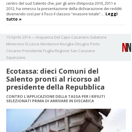
centro del sud Salento che, per gli anni d’imposta 2010, 2011 e
2012, ha omesso la presentazione della dichiarazione dei redditi
Leggi
divenendo così per il fisco il classico “evasore totale”.…
tutto »
Acquarica Del Capo
Casarano
Galatone
10 Aprile 2014
—
Minervino Di Lecce
Monteroni
Nociglia
Otrugno
Porto
Cesareo
Presidente
Puglia
Regione
San Cassiano
Squinzano
Ecotassa: dieci Comuni del
Salento pronti al ricorso al
presidente della Repubblica
CONTRO L'APPLICAZIONE DELLA TASSA PER I RIFIUTI
SELEZIONATI PRIMA DI ARRIVARE IN DISCARICA