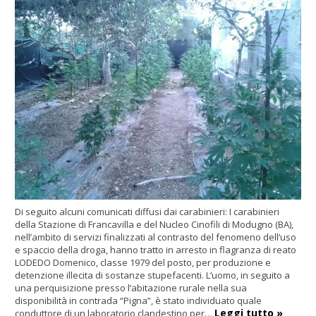
Di seguito alcuni comunicati diffusi dai carabinieri:
I carabinieri
della Stazione di Francavilla e del Nucleo Cinofili di Modugno (BA),
nell’ambito di servizi finalizzati al contrasto del fenomeno dell’uso
e spaccio della droga, hanno tratto in arresto in flagranza di reato
LODEDO Domenico, classe 1979 del posto, per produzione e
detenzione illecita di sostanze stupefacenti. L’uomo, in seguito a
una perquisizione presso l’abitazione rurale nella sua
disponibilità in contrada “Pigna”, è stato individuato quale
Leggi tutto »
conduttore di un laboratorio clandestino per…