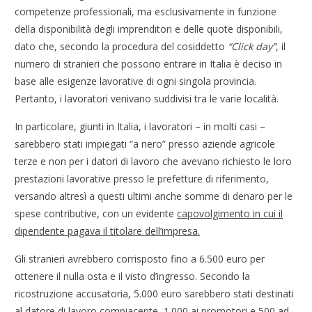
competenze professionali, ma esclusivamente in funzione
della disponibilità degli imprenditori e delle quote disponibili,
dato che, secondo la procedura del cosiddetto
“Click day”
, il
numero di stranieri che possono entrare in Italia è deciso in
base alle esigenze lavorative di ogni singola provincia.
Pertanto, i lavoratori venivano suddivisi tra le varie località.
In particolare, giunti in Italia, i lavoratori – in molti casi –
sarebbero stati impiegati “a nero” presso aziende agricole
terze e non per i datori di lavoro che avevano richiesto le loro
prestazioni lavorative presso le prefetture di riferimento,
versando altresì a questi ultimi anche somme di denaro per le
spese contributive, con un evidente
capovolgimento in cui il
dipendente pagava il titolare dell’impresa.
Gli stranieri avrebbero corrisposto fino a 6.500 euro per
ottenere il nulla osta e il visto d’ingresso. Secondo la
ricostruzione accusatoria, 5.000 euro sarebbero stati destinati
al datore di lavoro compiacente, 1.000 ai promotori e 500 ad