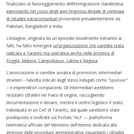
finalizzato al favoreggiamento dell’immigrazione clandestina,
agevolando nel corso degli anni l’ingresso illegale di centinaia
di cittadini extracomunitari
provenienti prevalentemente da
Pakistan, Bangladesh e India.
L’indagine, originata da un episodio inizialmente estraneo ai
fatti, ha fatto emergere
un’organizzazione che sarebbe stata
radicata a Taranto ma operativa anche nelle province di
Foggia, Matera, Campobasso, Latina e Ragusa
.
L’associazione si sarebbe avvalsa di promotori, intermediari
stranieri – talvolta indicati dagli stessi indagati come
“sponsor”
– e imprenditori compiacenti. Gli intermediari avrebbero
reclutato cittadini nei Paesi di origine, raccogliendo
documentazione e denaro, mentre il centro logistico è stato
individuato in un CAF di Taranto, dal quale sarebbero state
predisposte e inoltrate sul Portale “ALI” — piattaforma
telematica ufficiale del Ministero dell’Interno dedicata alla
gestione delle procedure amministrative riguardanti i cittadini