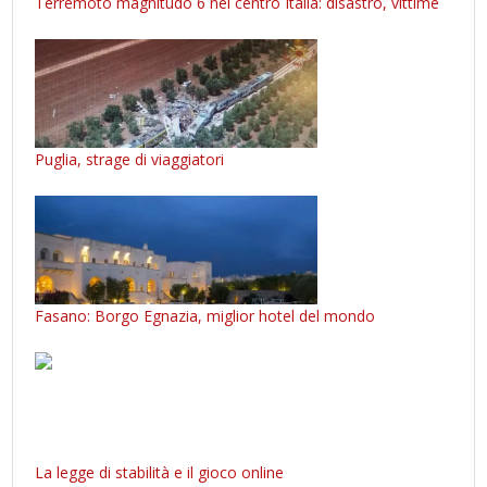
Terremoto magnitudo 6 nel centro Italia: disastro, vittime
Puglia, strage di viaggiatori
Fasano: Borgo Egnazia, miglior hotel del mondo
La legge di stabilità e il gioco online