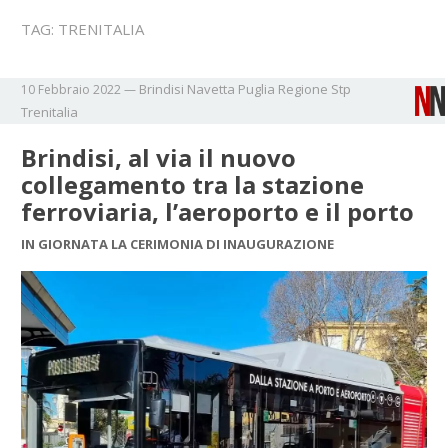
TAG:
TRENITALIA
Brindisi
Navetta
Puglia
Regione
Stp
10 Febbraio 2022
—
Trenitalia
Brindisi, al via il nuovo
collegamento tra la stazione
ferroviaria, l’aeroporto e il porto
IN GIORNATA LA CERIMONIA DI INAUGURAZIONE