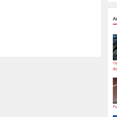
A
Te
di
Pu