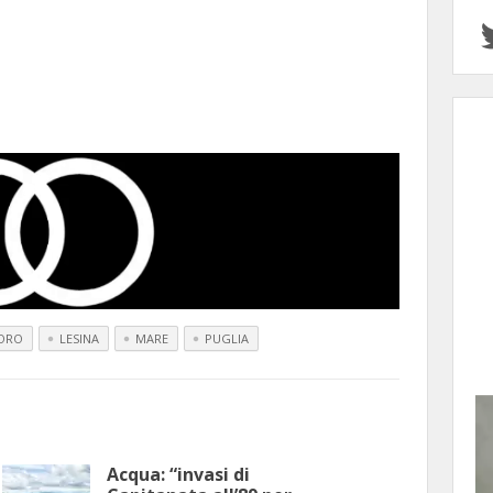
ORO
LESINA
MARE
PUGLIA
Acqua: “invasi di