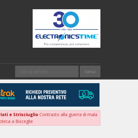
iati e Strisciuglio
Contrasto alla guerra di mala
oteca a Bisceglie