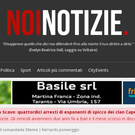
“Disapprovo quello che dici ma difenderò fino alla morte il tuo diritto a dirlo.”
(Evelyn Beatrice Hall, saggio su Voltaire)
Politica
Sport
Articoli più commentati
CityEvents
po Scavo: quattordici arresti di esponenti di spicco dei clan Capr
orze. Gli omicidi avvennero due anni fa a Bari e il mese scorso in disc
o il comandante 58enne | Nel tardo pomeriggio