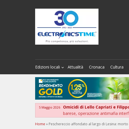
Edizioni locali
Attualità
Cronaca
Cultura
Omicidi di Lello Capriati e Filip
5 Maggio 2026
barese, operazione antimafia interf
Home
»
Peschereccio affondato al largo di Lesina: mort