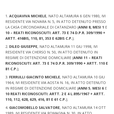
ACQUAVIVA MICHELE
, NATO ALTAMURA 6 GEN 1980, IVI
RESIDENTE VIA NOVARA N. 5, IN ATTO DETENUTO PRESSO
LA CASA CIRCONDARIALE DI CATANZARO (
ANNI 8, MESI 1
E
10 – REATI RICONOSCIUTI: ART. 73 E 74 D.P.R. 309/1990 +
ARTT. 416BIS, 110, 81, 353 E 62BIS C.P.
);
DILEO GIUSEPPE
, NATO ALTAMURA 11 GIU 1998, IVI
RESIDENTE VIA CHERSO N. 50, IN ATTO DETENUTO IN
REGIME DI DETENZIONE DOMICILIARE (
ANNI 11 – REATI
RICONOSCIUTI: ART. 73 E 74 D.P.R. 309/1990 + ARTT. 110 E
81 C.P.
);
FERRULLI GIACINTO MICHELE
, NATO ALTAMURA 10 GIU
1964, IVI RESIDENTE VIA AOSTA N. 16, IN ATTO DETENUTO
IN REGIME DI DETENZIONE DOMICILIARE (
ANNI 5
,
MESI 6
E
10
REATI RICONOSCIUTI: ARTT. 2 E 4 L.895/1967 + ARTT.
110, 112, 628, 629, 416, 81 E 61 C.P.
);
GIACOMOBELLO SALVATORE
, NATO ALTAMURA 14 OTT
1989, IVI RESIDENTE VIA ROMAGNA N. 30, IN ATTO