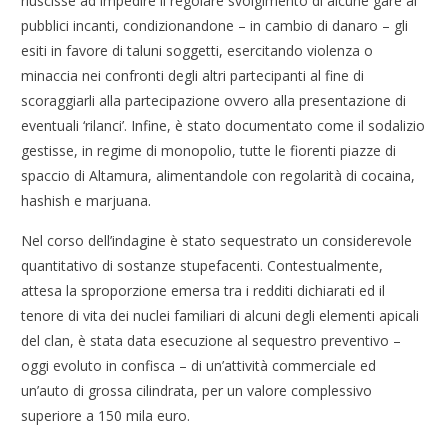
riuscisse ad impedire il regolare svolgimento di alcune gare ai
pubblici incanti, condizionandone – in cambio di danaro – gli
esiti in favore di taluni soggetti, esercitando violenza o
minaccia nei confronti degli altri partecipanti al fine di
scoraggiarli alla partecipazione ovvero alla presentazione di
eventuali ‘rilanci’. Infine, è stato documentato come il sodalizio
gestisse, in regime di monopolio, tutte le fiorenti piazze di
spaccio di Altamura, alimentandole con regolarità di cocaina,
hashish e marjuana.
Nel corso dell’indagine è stato sequestrato un considerevole
quantitativo di sostanze stupefacenti. Contestualmente,
attesa la sproporzione emersa tra i redditi dichiarati ed il
tenore di vita dei nuclei familiari di alcuni degli elementi apicali
del clan, è stata data esecuzione al sequestro preventivo –
oggi evoluto in confisca – di un’attività commerciale ed
un’auto di grossa cilindrata, per un valore complessivo
superiore a 150 mila euro.