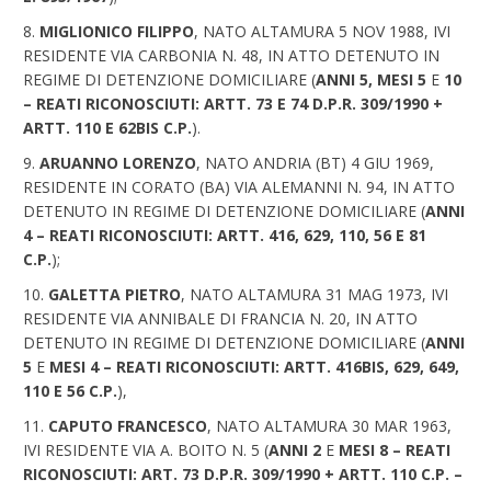
MIGLIONICO FILIPPO
, NATO ALTAMURA 5 NOV 1988, IVI
RESIDENTE VIA CARBONIA N. 48, IN ATTO DETENUTO IN
REGIME DI DETENZIONE DOMICILIARE (
ANNI 5, MESI 5
E
10
– REATI RICONOSCIUTI: ARTT. 73 E 74 D.P.R. 309/1990 +
ARTT. 110 E 62BIS C.P.
).
ARUANNO LORENZO
, NATO ANDRIA (BT) 4 GIU 1969,
RESIDENTE IN CORATO (BA) VIA ALEMANNI N. 94, IN ATTO
DETENUTO IN REGIME DI DETENZIONE DOMICILIARE (
ANNI
4 – REATI RICONOSCIUTI: ARTT. 416, 629, 110, 56 E 81
C.P.
);
GALETTA PIETRO
, NATO ALTAMURA 31 MAG 1973, IVI
RESIDENTE VIA ANNIBALE DI FRANCIA N. 20, IN ATTO
DETENUTO IN REGIME DI DETENZIONE DOMICILIARE (
ANNI
5
E
MESI 4 – REATI RICONOSCIUTI: ARTT. 416BIS, 629, 649,
110 E 56 C.P.
),
CAPUTO FRANCESCO
, NATO ALTAMURA 30 MAR 1963,
IVI RESIDENTE VIA A. BOITO N. 5 (
ANNI 2
E
MESI 8 – REATI
RICONOSCIUTI: ART. 73 D.P.R. 309/1990 + ARTT. 110 C.P. –