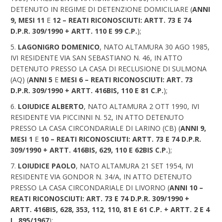
DETENUTO IN REGIME DI DETENZIONE DOMICILIARE (
ANNI
9, MESI 11
E
12 – REATI RICONOSCIUTI: ARTT. 73 E 74
D.P.R. 309/1990 + ARTT. 110 E 99 C.P.
);
LAGONIGRO DOMENICO
, NATO ALTAMURA 30 AGO 1985,
IVI RESIDENTE VIA SAN SEBASTIANO N. 46, IN ATTO
DETENUTO PRESSO LA CASA DI RECLUSIONE DI SULMONA
(AQ) (
ANNI 5
E
MESI 6 – REATI RICONOSCIUTI: ART. 73
D.P.R. 309/1990 + ARTT. 416BIS, 110 E 81 C.P.
);
LOIUDICE ALBERTO
, NATO ALTAMURA 2 OTT 1990, IVI
RESIDENTE VIA PICCINNI N. 52, IN ATTO DETENUTO
PRESSO LA CASA CIRCONDARIALE DI LARINO (CB) (
ANNI 9,
MESI 1
E
10 – REATI RICONOSCIUTI: ARTT. 73 E 74 D.P.R.
309/1990 + ARTT. 416BIS, 629, 110 E 62BIS C.P.
);
LOIUDICE PAOLO
, NATO ALTAMURA 21 SET 1954, IVI
RESIDENTE VIA GONDOR N. 34/A, IN ATTO DETENUTO
PRESSO LA CASA CIRCONDARIALE DI LIVORNO (
ANNI 10 –
REATI RICONOSCIUTI: ART. 73 E 74 D.P.R. 309/1990 +
ARTT. 416BIS, 628, 353, 112, 110, 81 E 61 C.P. + ARTT. 2 E 4
L. 895/1967
);