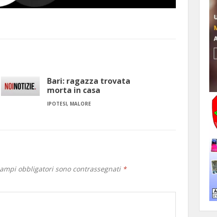
Bari: ragazza trovata
morta in casa
IPOTESI, MALORE
campi obbligatori sono contrassegnati
*