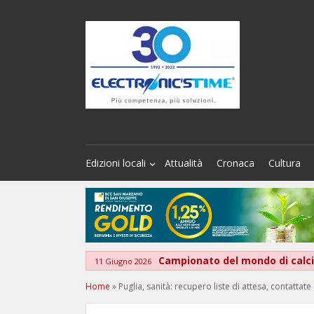
Edizioni locali
Attualità
Cronaca
Cultura
Campionato del mondo di calcio
11 Giugno 2026
Home
»
Puglia, sanità: recupero liste di attesa, contattat