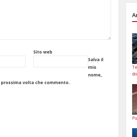
A
Sito web
Salva il
Te
mio
di
nome,
la prossima volta che commento.
Pu