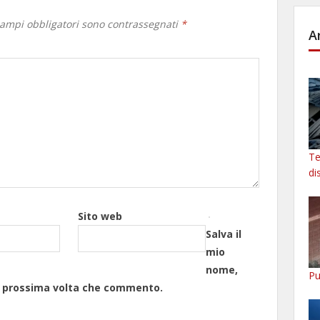
campi obbligatori sono contrassegnati
*
A
Te
di
Sito web
Salva il
mio
nome,
Pu
la prossima volta che commento.