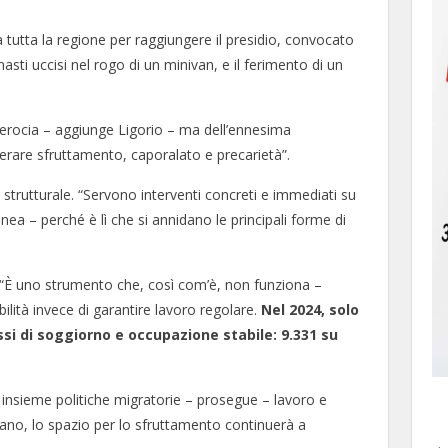
 tutta la regione per raggiungere il presidio, convocato
imasti uccisi nel rogo di un minivan, e il ferimento di un
 ferocia – aggiunge Ligorio – ma dell’ennesima
erare sfruttamento, caporalato e precarietà”.
strutturale. “Servono interventi concreti e immediati su
inea – perché è lì che si annidano le principali forme di
 “È uno strumento che, così com’è, non funziona –
bilità invece di garantire lavoro regolare.
Nel 2024, solo
ssi di soggiorno e occupazione stabile: 9.331 su
o insieme politiche migratorie – prosegue – lavoro e
gano, lo spazio per lo sfruttamento continuerà a