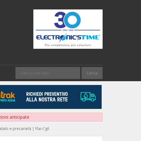
zioni anticipate
lato e precarietà | Flai-Cgil