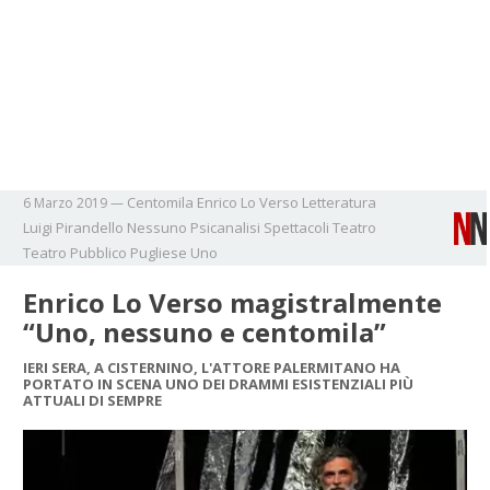
Centomila
Enrico Lo Verso
Letteratura
6 Marzo 2019
—
Luigi Pirandello
Nessuno
Psicanalisi
Spettacoli
Teatro
Teatro Pubblico Pugliese
Uno
Enrico Lo Verso magistralmente
“Uno, nessuno e centomila”
IERI SERA, A CISTERNINO, L'ATTORE PALERMITANO HA
PORTATO IN SCENA UNO DEI DRAMMI ESISTENZIALI PIÙ
ATTUALI DI SEMPRE