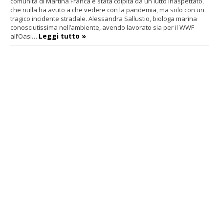
comunità di Martina Franca è stata colpita da un lutto inaspettato,
che nulla ha avuto a che vedere con la pandemia, ma solo con un
tragico incidente stradale. Alessandra Sallustio, biologa marina
conosciutissima nell’ambiente, avendo lavorato sia per il WWF
Leggi tutto »
all’Oasi…