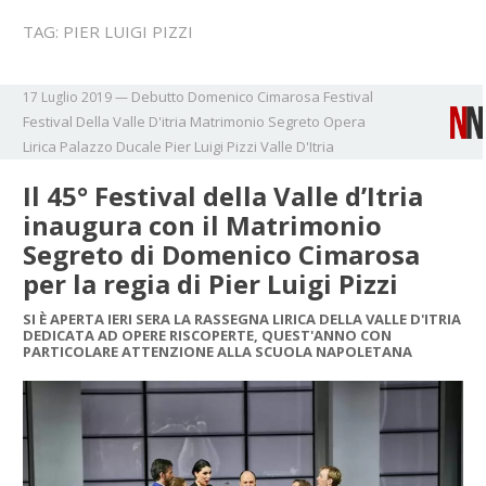
TAG:
PIER LUIGI PIZZI
Debutto
Domenico Cimarosa
Festival
17 Luglio 2019
—
Festival Della Valle D'itria
Matrimonio Segreto
Opera
Lirica
Palazzo Ducale
Pier Luigi Pizzi
Valle D'Itria
Il 45° Festival della Valle d’Itria
inaugura con il Matrimonio
Segreto di Domenico Cimarosa
per la regia di Pier Luigi Pizzi
SI È APERTA IERI SERA LA RASSEGNA LIRICA DELLA VALLE D'ITRIA
DEDICATA AD OPERE RISCOPERTE, QUEST'ANNO CON
PARTICOLARE ATTENZIONE ALLA SCUOLA NAPOLETANA