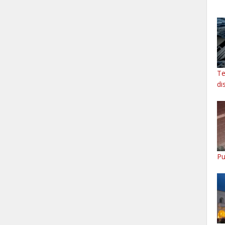
Te
di
Pu