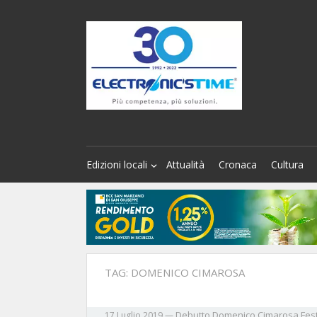
Edizioni locali
Attualità
Cronaca
Cultura
TAG:
DOMENICO CIMAROSA
Debutto
Domenico Cimarosa
Fest
17 Luglio 2019
—