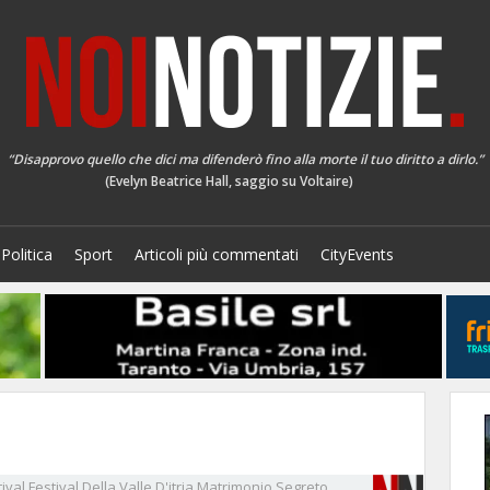
“Disapprovo quello che dici ma difenderò fino alla morte il tuo diritto a dirlo.”
(Evelyn Beatrice Hall, saggio su Voltaire)
Politica
Sport
Articoli più commentati
CityEvents
ival
Festival Della Valle D'itria
Matrimonio Segreto