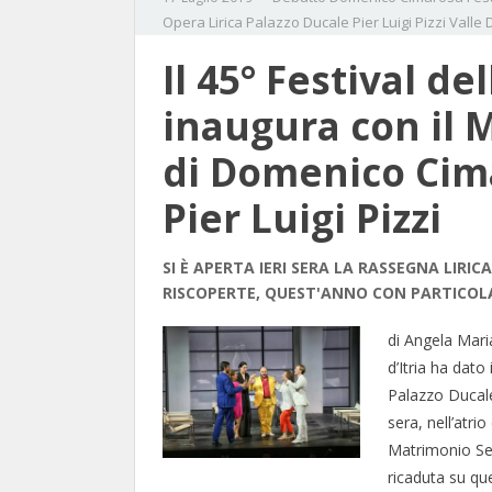
Opera Lirica
Palazzo Ducale
Pier Luigi Pizzi
Valle D
Il 45° Festival del
inaugura con il 
di Domenico Cima
Pier Luigi Pizzi
SI È APERTA IERI SERA LA RASSEGNA LIRIC
RISCOPERTE, QUEST'ANNO CON PARTICO
di Angela Maria
d’Itria ha dato
Palazzo Ducale,
sera, nell’atri
Matrimonio Se
ricaduta su qu