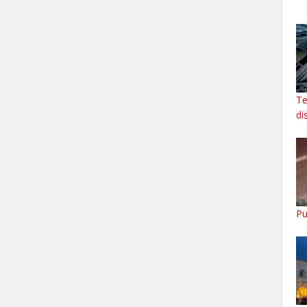
Te
di
Pu