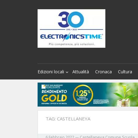
Edizioni locali
Attualità
Cronaca
Cultura
TAG:
CASTELLANEYA
Castellaneya
Comune
Scuola
6 Febbraio 2022
—