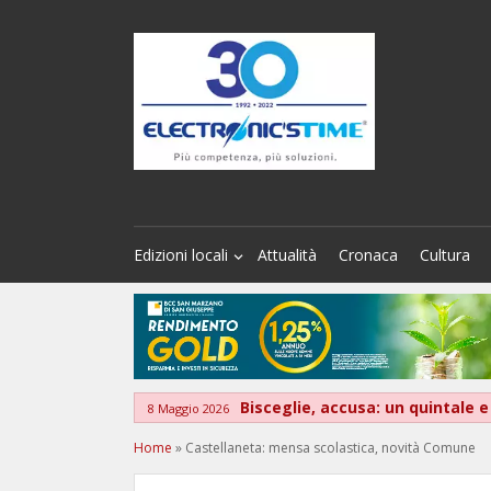
Edizioni locali
Attualità
Cronaca
Cultura
Bisceglie, accusa: un quintale e
8 Maggio 2026
Home
»
Castellaneta: mensa scolastica, novità Comune