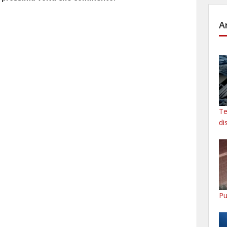
A
Te
di
Pu