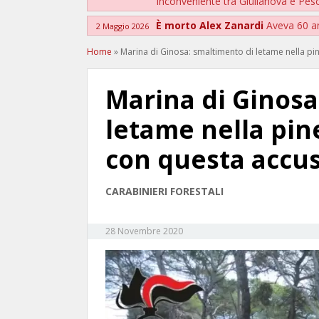
Inconveniente tra Giulianova e Pes
È morto Alex Zanardi
Aveva 60 a
2 Maggio 2026
Home
»
Marina di Ginosa: smaltimento di letame nella pi
Marina di Ginosa
letame nella pin
con questa accu
CARABINIERI FORESTALI
28 Novembre 2020