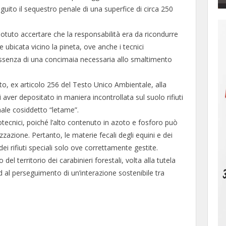
guito il sequestro penale di una superfice di circa 250
 potuto accertare che la responsabilità era da ricondurre
e ubicata vicino la pineta, ove anche i tecnici
l’assenza di una concimaia necessaria allo smaltimento
rito, ex articolo 256 del Testo Unico Ambientale, alla
 aver depositato in maniera incontrollata sul suolo rifiuti
male cosiddetto “letame”.
otecnici, poiché l’alto contenuto in azoto e fosforo può
zzazione. Pertanto, le materie fecali degli equini e dei
ei rifiuti speciali solo ove correttamente gestite.
el territorio dei carabinieri forestali, volta alla tutela
 ed al perseguimento di un’interazione sostenibile tra