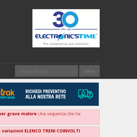
a per grave malore
Una sequenza che ha
ore, variazioni ELENCO TRENI COINVOLTI