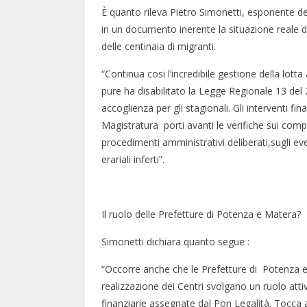
È quanto rileva Pietro Simonetti, esponente de
in un documento inerente la situazione reale de
delle centinaia di migranti.
“Continua cosi l’incredibile gestione della lot
pure ha disabilitato la Legge Regionale 13 de
accoglienza per gli stagionali. Gli interventi fi
Magistratura porti avanti le verifiche sui comp
procedimenti amministrativi deliberati,sugli eve
erariali inferti”.
Il ruolo delle Prefetture di Potenza e Matera?
Simonetti dichiara quanto segue :
“Occorre anche che le Prefetture di Potenza e
realizzazione dei Centri svolgano un ruolo attivo
finanziarie assegnate dal Pon Legalità. Tocca a