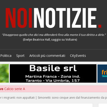
“Disapprovo quello che dici ma difenderò fino alla morte il tuo diritto a dirlo.”
(Evelyn Beatrice Hall, saggio su Voltaire)
Politica
Sport
Articoli più commentati
CityEvents
lvo
Calcio serie A
 per i migranti: non appaltati | Simonetti: sono cinque anni dal finanziamento da