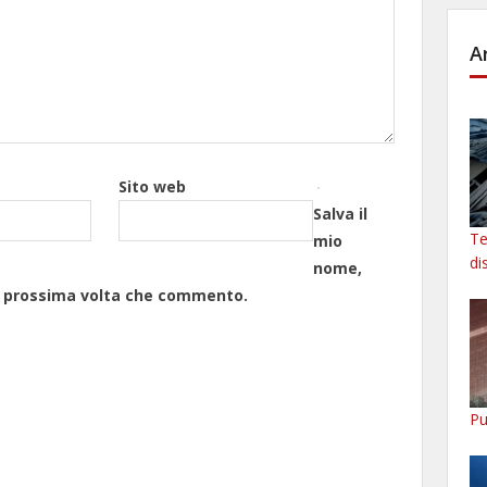
A
Sito web
Salva il
Te
mio
di
nome,
la prossima volta che commento.
Pu