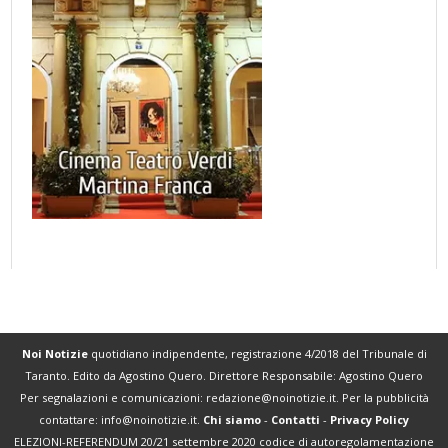
Noi Notizie
quotidiano indipendente, registrazione 4/2018 del Tribunale di
Taranto. Edito da Agostino Quero. Direttore Responsabile: Agostino Quero
Per segnalazioni e comunicazioni:
redazione@noinotizie.it
. Per la pubblicità
contattare:
info@noinotizie.it
.
Chi siamo
-
Contatti
-
Privacy Policy
ELEZIONI-REFERENDUM 20/21 settembre 2020 codice di autoregolamentazione