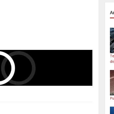
A
Te
di
Pu