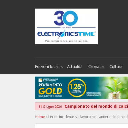
Edizioni locali
Attualità
Cronaca
Cultura
Campionato del mondo di calcio
11 Giugno 2026
Home
»
Lecce: incidente sul lavoro nel cantiere dello st