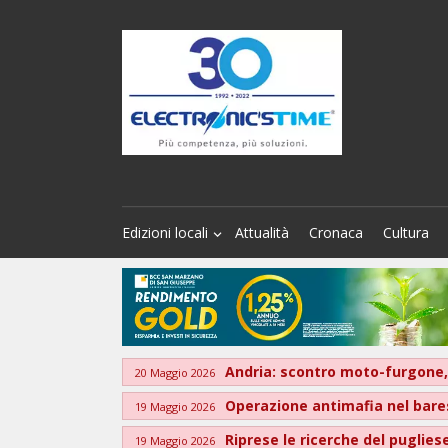
Edizioni locali
Attualità
Cronaca
Cultura
Andria: scontro moto-furgone
20 Maggio 2026
Operazione antimafia nel bar
19 Maggio 2026
Riprese le ricerche del puglies
19 Maggio 2026