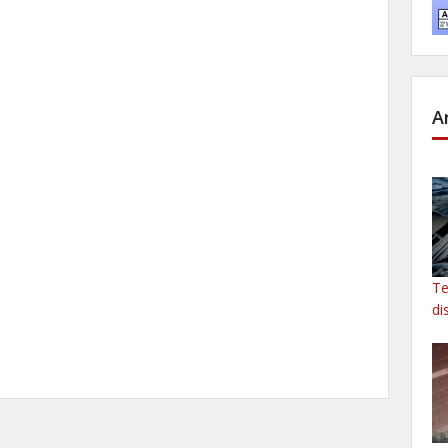
A
Te
di