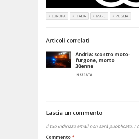
EUROPA
ITALIA
MARE
PUGLIA
Articoli correlati
Andria: scontro moto-
furgone, morto
30enne
IN SERATA
Lascia un commento
Il tuo indirizzo email non sarà pubblicato.
I 
Commento
*