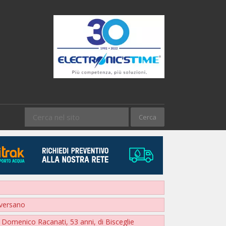
nversano
e
Domenico Racanati, 53 anni, di Bisceglie