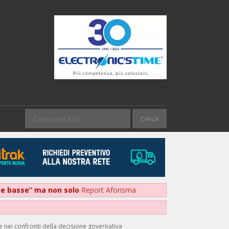
nte basse” ma non solo
Report Aforisma
 nei confronti della decisione governativa