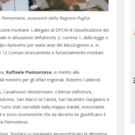
 Piemontese, assessore della Regione Puglia:
zone montane. L’allegato al DPCM di classificazione dei
e in attuazione dell’articolo 2, comma 1, della legge n.
lpo durissimo per vaste aree del Mezzogiorno e, in
vede 12 Comuni storicamente e funzionalmente montani
lia,
Raffaele Piemontese
, in merito alla
 ministro per gli Affari regionali, Roberto Calderoli.
no, Casalnuovo Monterotaro, Celenza Valfortore,
t’Antonio, San Marco la Catola, San Nicandro Garganico e
a, “sono stati cancellati dalla mappa statale, nonostante
ntali e socio-economiche che da decenni ne giustificano il
rva Piemontese.
ttiva’, fondata su parametri geomorfologici di altimetria