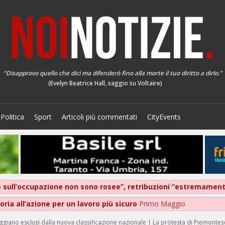
“Disapprovo quello che dici ma difenderò fino alla morte il tuo diritto a dirlo.”
(Evelyn Beatrice Hall, saggio su Voltaire)
Politica
Sport
Articoli più commentati
CityEvents
ive sull’occupazione non sono rosee”, retribuzioni “estremame
ria all’azione per un lavoro più sicuro
Primo Maggio
giano esclusi dalla nuova classificazione nazionale | La protesta di Piemontese