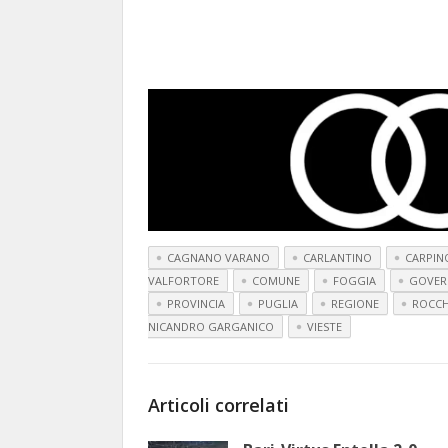
CAGNANO VARANO
CARLANTINO
CARPIN
VALFORTORE
COMUNE
FOGGIA
GOVE
PROVINCIA
PUGLIA
REGIONE
ROCCH
NICANDRO GARGANICO
VIESTE
Articoli correlati