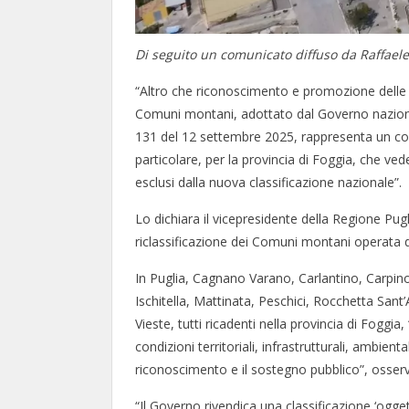
Di seguito un comunicato diffuso da Raffaele
“Altro che riconoscimento e promozione delle 
Comuni montani, adottato dal Governo nazional
131 del 12 settembre 2025, rappresenta un co
particolare, per la provincia di Foggia, che 
esclusi dalla nuova classificazione nazionale”.
Lo dichiara il vicepresidente della Regione Pug
riclassificazione dei Comuni montani operata dal
In Puglia, Cagnano Varano, Carlantino, Carpi
Ischitella, Mattinata, Peschici, Rocchetta San
Vieste, tutti ricadenti nella provincia di Foggi
condizioni territoriali, infrastrutturali, ambie
riconoscimento e il sostegno pubblico”, osse
“Il Governo rivendica una classificazione ‘ogge