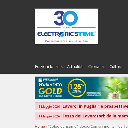
Edizioni locali
Attualità
Cronaca
Cultura
Lavoro: in Puglia “le prospett
1 Maggio 2026
Festa dei Lavoratori: dalla memo
1 Maggio 2026
Home
»
“Colpo durissimo”: dodici Comuni montani del fog