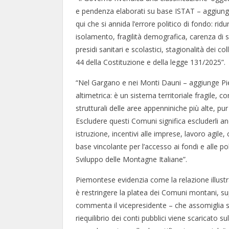
e pendenza elaborati su base ISTAT – aggiunge
qui che si annida l’errore politico di fondo: 
isolamento, fragilità demografica, carenza di se
presidi sanitari e scolastici, stagionalità dei col
44 della Costituzione e della legge 131/2025”.
“Nel Gargano e nei Monti Dauni – aggiunge P
altimetrica: è un sistema territoriale fragile, 
strutturali delle aree appenniniche più alte, p
Escludere questi Comuni significa escluderli an
istruzione, incentivi alle imprese, lavoro agile,
base vincolante per l’accesso ai fondi e alle po
Sviluppo delle Montagne Italiane”.
Piemontese evidenzia come la relazione illust
è restringere la platea dei Comuni montani, sup
commenta il vicepresidente – che assomiglia se
riequilibrio dei conti pubblici viene scaricato s