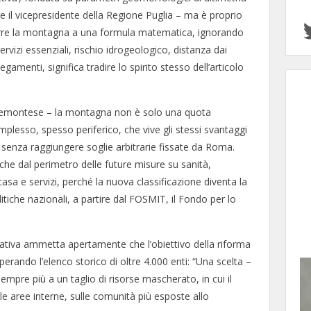
 il vicepresidente della Regione Puglia – ma è proprio
ridurre la montagna a una formula matematica, ignorando
rvizi essenziali, rischio idrogeologico, distanza dai
legamenti, significa tradire lo spirito stesso dell’articolo
iemontese – la montagna non è solo una quota
complesso, spesso periferico, che vive gli stessi svantaggi
ur senza raggiungere soglie arbitrarie fissate da Roma.
che dal perimetro delle future misure su sanità,
 casa e servizi, perché la nuova classificazione diventa la
litiche nazionali, a partire dal FOSMIT, il Fondo per lo
rativa ammetta apertamente che l’obiettivo della riforma
erando l’elenco storico di oltre 4.000 enti: “Una scelta –
mpre più a un taglio di risorse mascherato, in cui il
ulle aree interne, sulle comunità più esposte allo