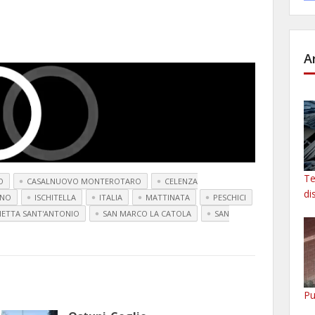
A
Te
O
CASALNUOVO MONTEROTARO
CELENZA
di
RNO
ISCHITELLA
ITALIA
MATTINATA
PESCHICI
ETTA SANT'ANTONIO
SAN MARCO LA CATOLA
SAN
Pu