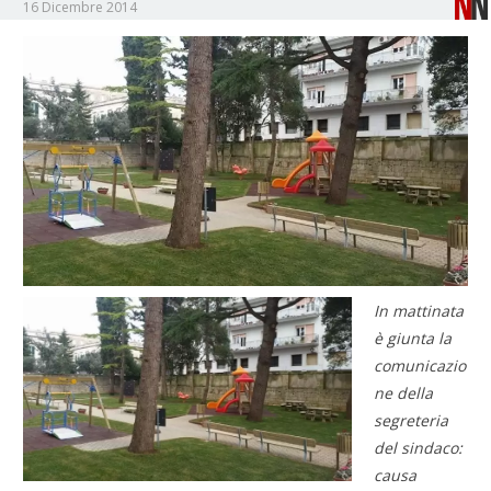
16 Dicembre 2014
In mattinata
è giunta la
comunicazio
ne della
segreteria
del sindaco:
causa