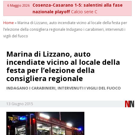
Cosenza-Casarano 1-5: salentini alla fase
6 Maggio 2026
nazionale playoff
Calcio serie C
Home
»
Marina di Lizzano, auto incendiate vicino al locale della festa per
l’elezione della consigliera regionale Indagano i carabinieri, intervenuti i
vigili del fuoco
Marina di Lizzano, auto
incendiate vicino al locale della
festa per l’elezione della
consigliera regionale
INDAGANO I CARABINIERI, INTERVENUTI I VIGILI DEL FUOCO
13 Giugno 2015