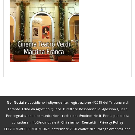
Noi Notizie
quotidiano indipendente, registrazione 4/2018 del Tribunale di
Taranto. Edito da Agostino Quero. Direttore Responsabile: Agostino Quero
Per segnalazioni e comunicazioni:
redazione@noinotizie.it
. Per la pubblicità
contattare:
info@noinotizie.it
.
Chi siamo
-
Contatti
-
Privacy Policy
ELEZIONI-REFERENDUM 20/21 settembre 2020 codice di autoregolamentazione