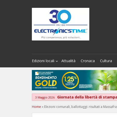
Edizioni locali
Attualità
Cronaca
Cultura
Giornata della libertà di stamp
3 Maggio 2026
Home
»
Elezioni comunali, ballottaggi: risultati a Massaf