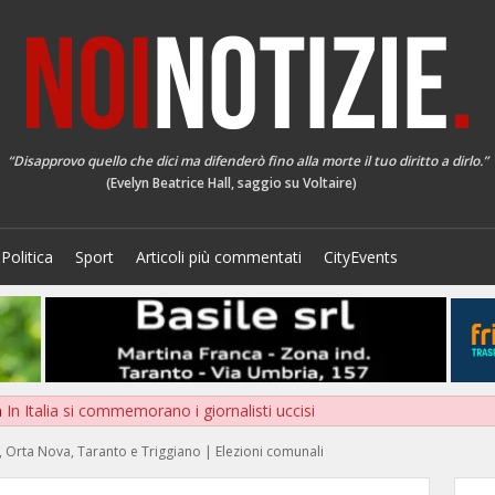
“Disapprovo quello che dici ma difenderò fino alla morte il tuo diritto a dirlo.”
(Evelyn Beatrice Hall, saggio su Voltaire)
Politica
Sport
Articoli più commentati
CityEvents
a
In Italia si commemorano i giornalisti uccisi
ra, Orta Nova, Taranto e Triggiano | Elezioni comunali