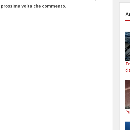
la prossima volta che commento.
A
Te
di
Pu