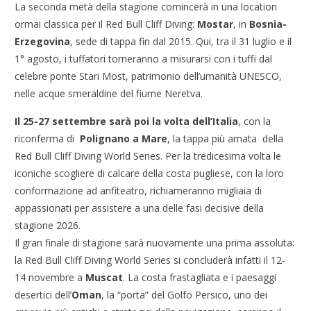
La seconda metà della stagione comincerà in una location
ormai classica per il Red Bull Cliff Diving:
Mostar
, in
Bosnia-
Erzegovina
, sede di tappa fin dal 2015. Qui, tra il 31 luglio e il
1° agosto, i tuffatori torneranno a misurarsi con i tuffi dal
celebre ponte Stari Most, patrimonio dell’umanità UNESCO,
nelle acque smeraldine del fiume Neretva.
Il 25-27 settembre sarà poi la volta dell’Italia
, con la
riconferma di
Polignano a Mare
, la tappa più amata della
Red Bull Cliff Diving World Series. Per la tredicesima volta le
iconiche scogliere di calcare della costa pugliese, con la loro
conformazione ad anfiteatro, richiameranno migliaia di
appassionati per assistere a una delle fasi decisive della
stagione 2026.
Il gran finale di stagione sarà nuovamente una prima assoluta:
la Red Bull Cliff Diving World Series si concluderà infatti il 12-
14 novembre a
Muscat
. La costa frastagliata e i paesaggi
desertici dell’
Oman
, la “porta” del Golfo Persico, uno dei