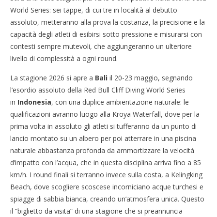
World Series: sei tappe, di cui tre in località al debutto
assoluto, metteranno alla prova la costanza, la precisione e la
capacità degli atleti di esibirsi sotto pressione e misurarsi con
contesti sempre mutevoli, che aggiungeranno un ulteriore
livello di complessità a ogni round.
La stagione 2026 si apre a
Bali
il 20-23 maggio, segnando
l’esordio assoluto della Red Bull Cliff Diving World Series
in
Indonesia
, con una duplice ambientazione naturale: le
qualificazioni avranno luogo alla Kroya Waterfall, dove per la
prima volta in assoluto gli atleti si tufferanno da un punto di
lancio montato su un albero per poi atterrare in una piscina
naturale abbastanza profonda da ammortizzare la velocità
d’impatto con l’acqua, che in questa disciplina arriva fino a 85
km/h. I round finali si terranno invece sulla costa, a Kelingking
Beach, dove scogliere scoscese incorniciano acque turchesi e
spiagge di sabbia bianca, creando un’atmosfera unica. Questo
il “biglietto da visita” di una stagione che si preannuncia