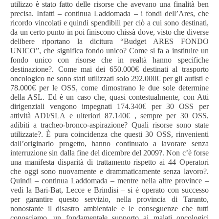
utilizzo è stato fatto delle risorse che avevano una finalità ben
precisa. Infatti – continua Laddomada – i fondi dell’Ares, che
ricordo vincolati e quindi spendibili per ciò a cui sono destinati,
da un certo punto in poi finiscono chissà dove, visto che diverse
delibere riportano la dicitura “Budget ARES FONDO
UNICO”, che significa fondo unico? Come si fa a instituire un
fondo unico con risorse che in realtà hanno specifiche
destinazione?. Come mai dei 650.000€ destinati al trasporto
oncologico ne sono stati utilizzati solo 292.000€ per gli autisti e
78.000€ per le OSS, come dimostrano le due sole determine
della ASL. Ed è un caso che, quasi contestualmente, con Atti
dirigenziali vengono impegnati 174.340€ per 30 OSS per
attività ADI/SLA e ulteriori 87.140€ , sempre per 30 OSS,
adibiti a tracheo-bronco-aspirazione? Quali risorse sono state
utilizzate?. È pura coincidenza che questi 30 OSS, rinvenienti
dall’originario progetto, hanno continuato a lavorare senza
interruzione sin dalla fine del dicembre del 2009?. Non c’è forse
una manifesta disparità di trattamento rispetto ai 44 Operatori
che oggi sono nuovamente e drammaticamente senza lavoro?.
Quindi – continua Laddomada – mentre nella altre province –
vedi la Bari-Bat, Lecce e Brindisi – si è operato con successo
per garantire questo servizio, nella provincia di Taranto,
nonostante il disastro ambientale e le conseguenze che tutti
conosciamo, un fondamentale supporto ai malati oncologici