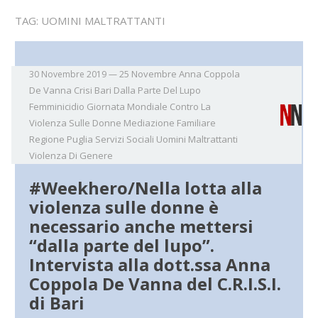
TAG:
UOMINI MALTRATTANTI
25 Novembre
Anna Coppola
30 Novembre 2019
—
De Vanna
Crisi Bari
Dalla Parte Del Lupo
Femminicidio
Giornata Mondiale Contro La
Violenza Sulle Donne
Mediazione Familiare
Regione Puglia
Servizi Sociali
Uomini Maltrattanti
Violenza Di Genere
#Weekhero/Nella lotta alla
violenza sulle donne è
necessario anche mettersi
“dalla parte del lupo”.
Intervista alla dott.ssa Anna
Coppola De Vanna del C.R.I.S.I.
di Bari