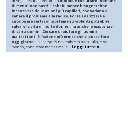
di Angela Maria Centrone
Il dubbio è che urlare “non una
di meno” non basti. Probabilmente bisognerebbe
incentivare delle azioni più capillari, che vadano a
sanare il problema alla radice. Forse analizzare e
catalogare certi comportamenti violenti potrebbe
salvare la vita di molte donne, ma anche le esistenze
di tanti uomini. Cercare di aiutare gli uomini
maltrattanti è l’azione più eroica che si possa fare
oggigiorno.
Lo scorso 25 novembre in tutta Italia, e nel
Leggi tutto »
mondo, sono state moltissime le…